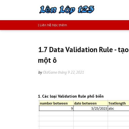
| Liên hệ học thêm
1.7 Data Validation Rule - tạ
một ô
by
OldGame
tháng 9 22, 2021
1. Các loại
Validation Rule phổ biến