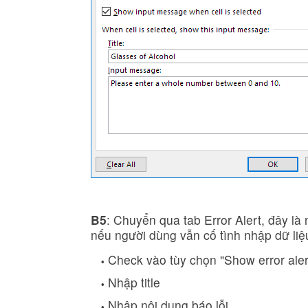
B5
: Chuyển qua tab Error Alert, đây là 
nếu người dùng vẫn cố tình nhập dữ liệ
Check vào tùy chọn "Show error alert 
Nhập title
Nhập nội dung báo lỗi