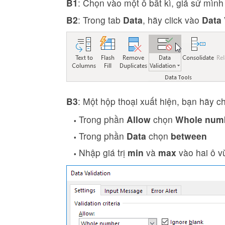
B1
: Chọn vào một ô bất kì, giả sử mình
B2
: Trong tab
Data
, hãy click vào
Data 
B3
: Một hộp thoại xuất hiện, bạn hãy 
Trong phần
Allow
chọn
Whole num
Trong phần
Data
chọn
between
Nhập giá trị
min
và
max
vào hai ô v