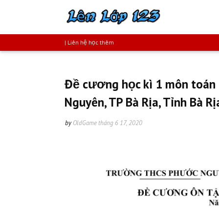
| Liên hệ học thêm
Đề cương học kì 1 môn toán
Nguyên, TP Bà Rịa, Tỉnh Bà 
by
OldGame
tháng 6 17, 2020