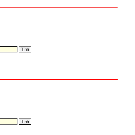
Tính
Tính