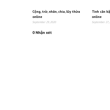
Cộng, trừ, nhân, chia, lũy thừa
Tính căn bậ
online
online
September 29, 2020
September 27,
0 Nhận xét