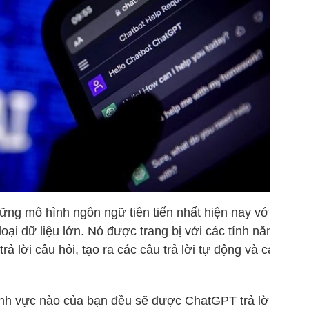
g mô hình ngôn ngữ tiên tiến nhất hiện nay với khả
oại dữ liệu lớn. Nó được trang bị với các tính năng nổi
ả lời câu hỏi, tạo ra các câu trả lời tự động và cải
lĩnh vực nào của bạn đều sẽ được ChatGPT trả lời lưu