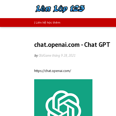
| Liên hệ học thêm
chat.openai.com - Chat GPT
by
OldGame
tháng 9 28, 2021
https://chat.openai.com/