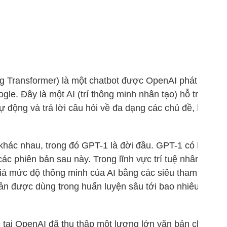
g Transformer) là một chatbot được OpenAI phát triển
le. Đây là một AI (trí thông minh nhân tạo) hỗ trợ bạn
tự động và trả lời câu hỏi về đa dạng các chủ đề, lĩnh
khác nhau, trong đó GPT-1 là đời đầu. GPT-1 có kích
ác phiên bản sau này. Trong lĩnh vực trí tuệ nhân tạo
iá mức độ thông minh của AI bằng các siêu tham số
bản được dùng trong huấn luyện sâu tới bao nhiêu tầng
tại OpenAI đã thu thập một lượng lớn văn bản chữ viết