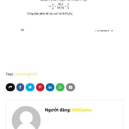
Tags:
hoa-8-sgk-sbt
Người đăng:
OldGame