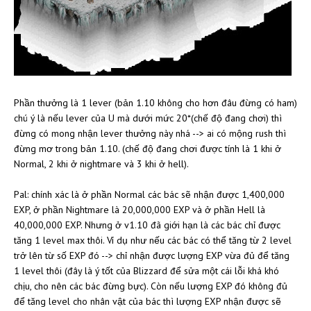
Phần thưởng là 1 lever (bản 1.10 không cho hơn đâu đừng có ham)
chú ý là nếu lever của U mà dưới mức 20*(chế độ đang chơi) thì
đừng có mong nhận lever thưởng này nhá --> ai có mộng rush thì
đừng mơ trong bản 1.10. (chế độ đang chơi được tính là 1 khi ở
Normal, 2 khi ở nightmare và 3 khi ở hell).
Pal: chính xác là ở phần Normal các bác sẽ nhận được 1,400,000
EXP, ở phần Nightmare là 20,000,000 EXP và ở phần Hell là
40,000,000 EXP. Nhưng ở v1.10 đã giới hạn là các bác chỉ được
tăng 1 level max thôi. Ví dụ như nếu các bác có thể tăng từ 2 level
trở lên từ số EXP đó --> chỉ nhận được lượng EXP vừa đủ để tăng
1 level thôi (đây là ý tốt của Blizzard để sửa một cái lỗi khá khó
chịu, cho nên các bác đừng bực). Còn nếu lượng EXP đó không đủ
để tăng level cho nhân vật của bác thì lượng EXP nhận được sẽ