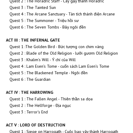
Quest 2 : The Horadric Staff - Cây gậy thánh Horadric
Quest 3 : The Tainted Sun
Quest 4 : The Arcane Sanctuary - Tàn tích thánh điện Arcane
Quest 5 : The Summoner - Triệu hồi sư
Quest 6 : The Seven Tombs - Bảy ngôi đền
ACT III : THE INFERNAL GATE
Quest 1 :The Golden Bird - Bức tượng con chim vàng
Quest 2 : Blade of the Old Religion - lưỡi gươm Old Religion
Quest 3 : Khalim’s Will - Ý chí của Will
Quest 4 : Lam Esen’s Tome - cuốn sách Lam Esen’s Tome
Quest 5 : The Blackened Temple - Ngôi đền
Quest 6 : The Guardian
ACT IV : THE HARROWING
Quest 1 : The Fallen Angel - Thiên thần sa dọa
Quest 2 : The Hellforge - Địa ngục
Quest 3 : Terror’s End
ACT V : LORD OF DESTRUCTION
Quest 1 : Siege on Harrogath - Cuộc bao vây thành Harrogath