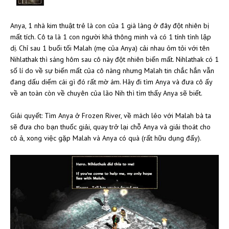
Anya, 1 nhà kim thuật trẻ là con của 1 già làng ở đây đột nhiên bị
mất tích. Cô ta là 1 con người khá thông minh và có 1 tính tình lập
dị. Chỉ sau 1 buổi tối Malah (mẹ của Anya) cải nhau ỏm tỏi với tên
Nihlathak thì sáng hôm sau cô này đột nhiên biến mất. Nihlathak có 1
số lí do về sự biến mất của cô nàng nhưng Malah tin chắc hắn vẫn
đang dấu diếm cái gì đó rất mờ ám. Hãy đi tìm Anya và đưa cô ấy
về an toàn còn về chuyên của lão Nih thì tìm thấy Anya sẽ biết.
Giải quyết: Tìm Anya ở Frozen River, về mách lẻo với Malah bà ta
sẽ đưa cho bạn thuốc giải, quay trở lại chỗ Anya và giải thoát cho
cô ả, xong việc gặp Malah và Anya có quà (rất hữu dụng đấy).