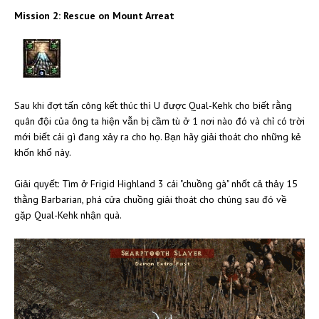
Mission 2: Rescue on Mount Arreat
Sau khi đợt tấn công kết thúc thì U được Qual-Kehk cho biết rằng
quân đội của ông ta hiện vẫn bị cầm tù ở 1 nơi nào đó và chỉ có trời
mới biết cái gì đang xảy ra cho họ. Bạn hãy giải thoát cho những kẻ
khốn khổ này.
Giải quyết: Tìm ở Frigid Highland 3 cái "chuồng gà" nhốt cả thảy 15
thằng Barbarian, phá cửa chuồng giải thoát cho chúng sau đó về
gặp Qual-Kehk nhận quà.