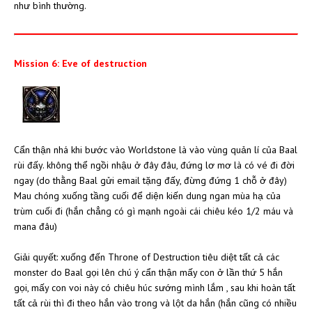
như bình thường.
Mission 6: Eve of destruction
Cẩn thận nhá khi bước vào Worldstone là vào vùng quản lí của Baal
rùi đấy. không thể ngồi nhậu ở đây đâu, đứng lơ mơ là có vé đi đời
ngay (do thằng Baal gửi email tặng đấy, đừng đứng 1 chỗ ở đây)
Mau chóng xuống tầng cuối để diện kiến dung ngan mùa hạ của
trùm cuối đi (hắn chẳng có gì mạnh ngoài cái chiêu kéo 1/2 máu và
mana đâu)
Giải quyết: xuống đến Throne of Destruction tiêu diệt tất cả các
monster do Baal gọi lên chú ý cẩn thận mấy con ở lần thứ 5 hắn
gọi, mấy con voi này có chiêu húc sướng mình lắm , sau khi hoàn tất
tất cả rùi thì đi theo hắn vào trong và lột da hắn (hắn cũng có nhiều