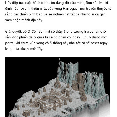
Hãy tiếp tục cuộc hành trình còn dang dở của mình, Bạn sẽ lên tới
đỉnh núi, nơi linh thiên nhất của vùng Harrogath, nơi truyền thuyết kể
rằng các chiến binh bảo vệ sẽ nghiền nát tất cả những ai cả gan
xâm nhập thánh địa này.
Giải quyết: cứ đi đến Summit sẽ thấy 3 pho tượng Barbarian chờ
sẵn, đọc phiến đá ở giữa là sẽ có phim coi ngay . Chú ý đừng mở
portal khi chưa xủa xong cả 3 thằng này nhá, tất cả sẽ reset ngay
khi portal được mở đấy.