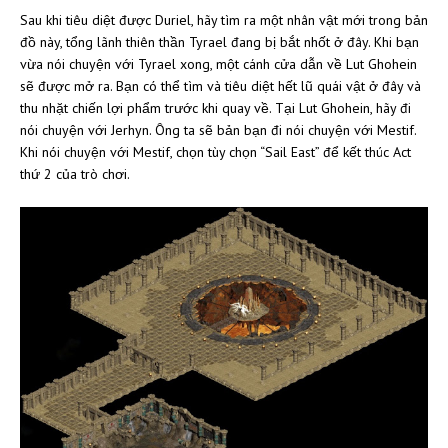
Sau khi tiêu diệt được Duriel, hãy tìm ra một nhân vật mới trong bản
đồ này, tổng lãnh thiên thần Tyrael đang bị bắt nhốt ở đây. Khi bạn
vừa nói chuyện với Tyrael xong, một cánh cửa dẫn về Lut Ghohein
sẽ được mở ra. Bạn có thể tìm và tiêu diệt hết lũ quái vật ở đây và
thu nhặt chiến lợi phẩm trước khi quay về. Tại Lut Ghohein, hãy đi
nói chuyện với Jerhyn. Ông ta sẽ bản bạn đi nói chuyện với Mestif.
Khi nói chuyện với Mestif, chọn tùy chọn “Sail East” để kết thúc Act
thứ 2 của trò chơi.