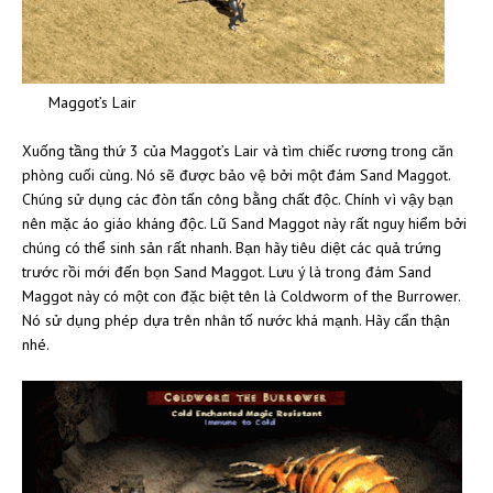
Maggot’s Lair
Xuống tầng thứ 3 của Maggot’s Lair và tìm chiếc rương trong căn
phòng cuối cùng. Nó sẽ được bảo vệ bởi một đám Sand Maggot.
Chúng sử dụng các đòn tấn công bằng chất độc. Chính vì vậy bạn
nên mặc áo giáo kháng độc. Lũ Sand Maggot này rất nguy hiểm bởi
chúng có thể sinh sản rất nhanh. Bạn hãy tiêu diệt các quả trứng
trước rồi mới đến bọn Sand Maggot. Lưu ý là trong đám Sand
Maggot này có một con đặc biệt tên là Coldworm of the Burrower.
Nó sử dụng phép dựa trên nhân tố nước khá mạnh. Hãy cẩn thận
nhé.