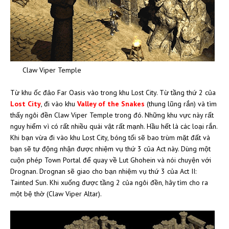
Claw Viper Temple
Từ khu ốc đảo Far Oasis vào trong khu Lost City. Từ tầng thứ 2 của
Lost City
, đi vào khu
Valley of the Snakes
(thung lũng rắn) và tìm
thấy ngôi đền Claw Viper Temple trong đó. Những khu vực này rất
nguy hiểm vì có rất nhiều quái vật rất mạnh. Hầu hết là các loại rắn.
Khi bạn vừa đi vào khu Lost City, bóng tối sẽ bao trùm mặt đất và
bạn sẽ tự động nhận được nhiệm vụ thứ 3 của Act này. Dùng một
cuộn phép Town Portal để quay về Lut Ghohein và nói chuyện với
Drognan. Drognan sẽ giao cho bạn nhiệm vụ thứ 3 của Act II:
Tainted Sun. Khi xuống được tầng 2 của ngôi đền, hãy tìm cho ra
một bệ thờ (Claw Viper Altar).