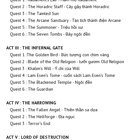
Quest 2 : The Horadric Staff - Cây gậy thánh Horadric
Quest 3 : The Tainted Sun
Quest 4 : The Arcane Sanctuary - Tàn tích thánh điện Arcane
Quest 5 : The Summoner - Triệu hồi sư
Quest 6 : The Seven Tombs - Bảy ngôi đền
ACT III : THE INFERNAL GATE
Quest 1 :The Golden Bird - Bức tượng con chim vàng
Quest 2 : Blade of the Old Religion - lưỡi gươm Old Religion
Quest 3 : Khalim’s Will - Ý chí của Will
Quest 4 : Lam Esen’s Tome - cuốn sách Lam Esen’s Tome
Quest 5 : The Blackened Temple - Ngôi đền
Quest 6 : The Guardian
ACT IV : THE HARROWING
Quest 1 : The Fallen Angel - Thiên thần sa dọa
Quest 2 : The Hellforge - Địa ngục
Quest 3 : Terror’s End
ACT V : LORD OF DESTRUCTION