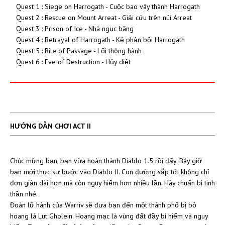
Quest 1 : Siege on Harrogath - Cuộc bao vây thành Harrogath
Quest 2 : Rescue on Mount Arreat - Giải cứu trên núi Arreat
Quest 3 : Prison of Ice - Nhà ngục băng
Quest 4 : Betrayal of Harrogath - Kẻ phản bội Harrogath
Quest 5 : Rite of Passage - Lối thông hành
Quest 6 : Eve of Destruction - Hủy diệt
HƯỚNG DẪN CHƠI ACT II
Chúc mừng bạn, bạn vừa hoàn thành Diablo 1.5 rồi đấy. Bây giờ
bạn mới thực sự bước vào Diablo II. Con đường sắp tới không chỉ
đơn giản dài hơn mà còn nguy hiểm hơn nhiều lần. Hãy chuẩn bị tinh
thần nhé.
Đoàn lữ hành của Warriv sẽ đưa bạn đến một thành phố bị bỏ
hoang là Lut Gholein. Hoang mạc là vùng đất đầy bí hiểm và nguy