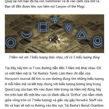
Quay lại nơi bạn đã hạ con Summoner và đi vào cánh cửa mở ra.
Bạn sẽ đến được khu vực hẻm núi Canyon of the Magi.
7 hầm mộ với 7 biểu tượng khác nhau, chỉ có 1 biểu tượng đúng
Tại đây, hãy tìm ra 7 con đường dẫn đến 7 hầm mộ khác nhau. Chỉ
có một hầm mộ là Tal Rasha’s Tomb. Làm theo chỉ dẫn của
Horazon’s Journal để tìm ra con đường đúng: tìm những biểu tượng
ở mỗi hầm mộ và kết hợp chúng với biểu tượng tương ứng trong
Quest Log của bạn. Khi vào được bên trong cái hầm mộ đúng, hãy
tìm trên bản đồ một khu vực có đánh dấu là “Orifice” (nó nằm chính
giữa vòng tròn có 7 biểu tượng) và gắn cây gậy Horadric Staff vào
đó và bạn sẽ mở ra đường vào khu vực Tal Rasha’s Burial Chamber.