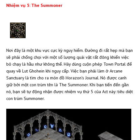
Nhiệm vụ 5: The Summoner
Nơi đây là một khu vực cực kỳ nguy hiểm. Đường đi rất hẹp mà bạn
sẽ phải chống chọi với một số lượng quái vật rất đông khiến việc
bỏ chạy là hầu như không thể. Hãy dùng cuộn phép Town Portal để
quay về Lut Ghohein khi nguy cấp. Việc bạn phải làm ở Arcane
Sanctuary là tìm cho ra món đồ Horazon’s Journal. Nó được canh
giữ bởi một con trùm tên là The Summoner. Khi bạn tiến đến gần
nó, bạn sẽ tự động nhận được nhiệm vụ thứ 5 của Act này: tiêu diệt
con trùm Summoner.