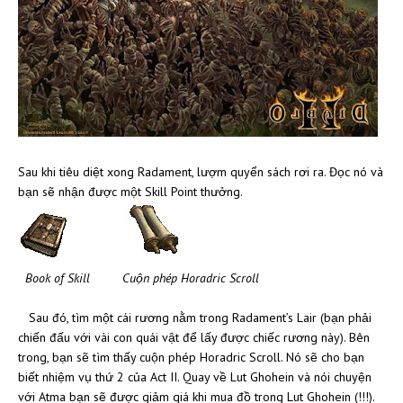
Sau khi tiêu diệt xong Radament, lượm quyển sách rơi ra. Đọc nó và
bạn sẽ nhận được một Skill Point thưởng.
Book of Skill Cuộn phép Horadric Scroll
Sau đó, tìm một cái rương nằm trong Radament’s Lair (bạn phải
chiến đấu với vài con quái vật để lấy được chiếc rương này). Bên
trong, bạn sẽ tìm thấy cuộn phép Horadric Scroll. Nó sẽ cho bạn
biết nhiệm vụ thứ 2 của Act II. Quay về Lut Ghohein và nói chuyện
với Atma bạn sẽ được giảm giá khi mua đồ trong Lut Ghohein (!!!).