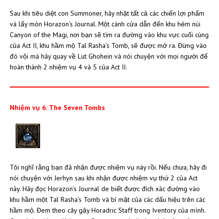
Sau khi tiêu diệt con Summoner, hãy nhặt tất cả các chiến lợi phẩm
và lấy món Horazon’s Journal. Một cánh cửa dẫn đến khu hẻm núi
Canyon of the Magi, nơi bạn sẽ tìm ra đường vào khu vực cuối cùng
của Act II, khu hầm mộ Tal Rasha’s Tomb, sẽ được mở ra. Đừng vào
đó vội mà hãy quay về Lut Ghohein và nói chuyện với mọi người để
hoàn thành 2 nhiệm vụ 4 và 5 của Act II.
Nhiệm vụ 6: The Seven Tombs
Tôi nghĩ rằng bạn đã nhận được nhiệm vụ này rồi. Nếu chưa, hãy đi
nói chuyện với Jerhyn sau khi nhận được nhiệm vụ thứ 2 của Act
này. Hãy đọc Horazon’s Journal de biết được đích xác đường vào
khu hầm một Tal Rasha’s Tomb và bí mật của các dấu hiệu trên các
hầm mộ. Đem theo cây gậy Horadric Staff trong Iventory của mình.