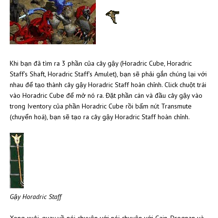
Khi bạn đã tìm ra 3 phần của cây gậy (Horadric Cube, Horadric
Staff’s Shaft, Horadric Staff’s Amulet), bạn sẽ phải gắn chúng lại với
nhau để tạo thành cây gậy Horadric Staff hoàn chỉnh. Click chuột trái
vào Horadric Cube để mở nó ra. Đặt phần cán và đầu cây gậy vào
trong Iventory của phần Horadric Cube rồi bấm nút Transmute
(chuyển hoá), bạn sẽ tạo ra cây gậy Horadric Staff hoàn chỉnh.
Gậy Horadric Staff
Xong xuôi, quay về nói chuyện với nói chuyện với Cain, Drognan và