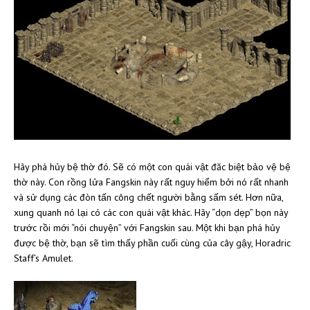
Hãy phá hủy bệ thờ đó. Sẽ có một con quái vật đăc biệt bảo vệ bệ
thờ này. Con rồng lửa Fangskin này rất nguy hiểm bởi nó rất nhanh
và sử dụng các đòn tấn công chết người bằng sấm sét. Hơn nữa,
xung quanh nó lại có các con quái vật khác. Hãy “dọn dẹp” bọn này
trước rồi mới “nói chuyện” với Fangskin sau. Một khi bạn phá hủy
được bệ thờ, bạn sẽ tìm thấy phần cuối cùng của cây gậy, Horadric
Staff’s Amulet.