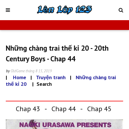
Những chàng trai thế kỉ 20 - 20th
Century Boys - Chap 44
by
OldGame
tháng 8 15, 2019
|
Home
|
Truyện tranh
|
Những chàng trai
thế kỉ 20
|
Search
Chap 43
-
Chap 44
-
Chap 45