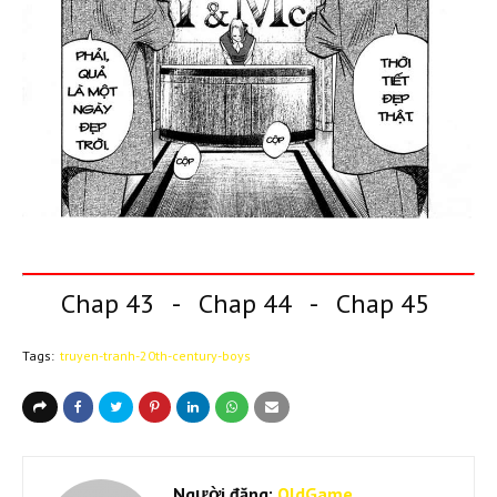
Chap 43
-
Chap 44
-
Chap 45
Tags:
truyen-tranh-20th-century-boys
Người đăng:
OldGame