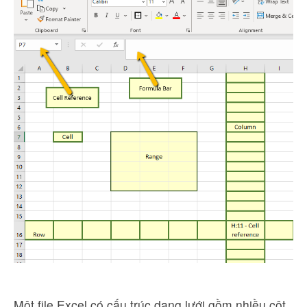
Một file Excel có cấu trúc dạng lưới gồm nhiều cột