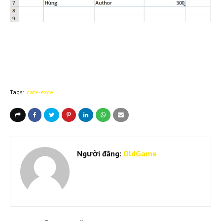
Tags:
cate-excel
Người đăng:
OldGame