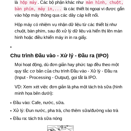
là
. Các bộ phận khác như
hộp máy
màn hình, chuột,
là các thiết bị ngoại vi được gắn
bàn phím, máy in,...
vào hộp máy thông qua các dây cáp kết nối.
Hộp máy có nhiệm vụ nhận dữ liệu từ các thiết bị như
chuột, bàn phím, sau đó xử lý dữ liệu và hiển thị lên màn
hình hoặc điều khiển máy in in ra giấy.
Chu trình Đầu vào - Xử lý - Đầu ra (IPO)
Mọi hoạt động, dù đơn giản hay phức tạp đều theo một
quy tắc cơ bản của chu trình Đầu vào - Xử lý - Đầu ra
(Input - Processing - Output), gọi tắt là IPO.
VD: Xem xét việc đơn giản là pha một tách trà sữa (hình
minh họa bên dưới):
Đầu vào: Cafe, nước, sữa.
Xử lý: Đun nước, pha trà, cho thêm sữa/đường vào trà
Đầu ra: tách trà sữa nóng