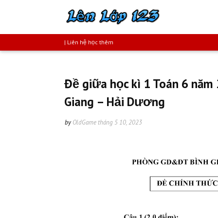
| Liên hệ học thêm
Đề giữa học kì 1 Toán 6 nă
Giang – Hải Dương
by
OldGame
tháng 5 10, 2023