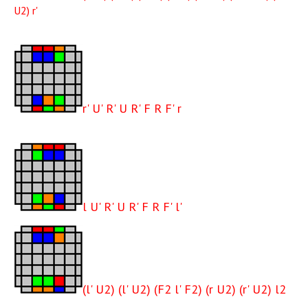
U2) r'
r' U' R' U R' F R F' r
l U' R' U R' F R F' l'
(l' U2) (l' U2) (F2 l' F2) (r U2) (r' U2) l2