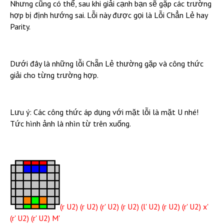
Nhưng cũng có thể, sau khi giải cạnh bạn sẽ gặp các trường
hợp bị định hướng sai. Lỗi này được gọi là Lỗi Chẳn Lẻ hay
Parity.
Dưới đây là những lỗi Chẵn Lẻ thường gặp và công thức
giải cho từng trường hợp.
Lưu ý: Các công thức áp dụng với mặt lỗi là mặt U nhé!
Tức hình ảnh là nhìn từ trên xuống.
(r U2) (r U2) (r' U2) (r U2) (l' U2) (r U2) (r' U2) x'
(r' U2) (r' U2) M'