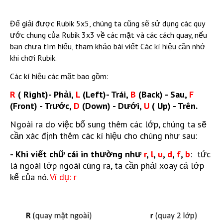
Để giải được Rubik 5x5, chúng ta cũng sẽ sử dụng các quy
ước chung của Rubik 3x3 về các mặt và các cách quay, nếu
bạn chưa tìm hiểu, tham khảo bài viết
Các kí hiệu cần nhớ
khi chơi Rubik.
Các kí hiệu các mặt bao gồm:
R
( Right)- Phải,
L
(Left)- Trái,
B
(Back) - Sau,
F
(Front) - Trước,
D
(Down) - Dưới,
U
( Up) - Trên.
Ngoài ra do việc bổ sung thêm các lớp, chúng ta sẽ
cần xác định thêm các kí hiệu cho chúng như sau:
- Khi viết chữ cái in thường như
r
,
l
,
u
,
d
,
f
,
b
: tức
là ngoài lớp ngoài cùng ra, ta cần phải xoay cả lớp
kế của nó.
Ví dụ: r