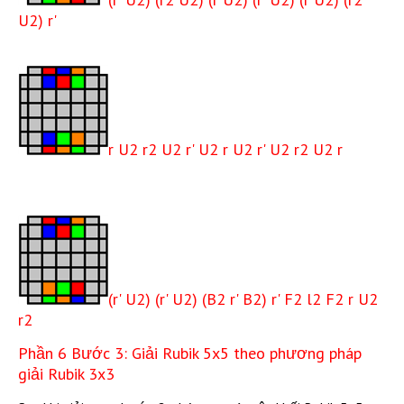
U2) r'
r U2 r2 U2 r' U2 r U2 r' U2 r2 U2 r
(r' U2) (r' U2) (B2 r' B2) r' F2 l2 F2 r U2
r2
Phần 6 Bước 3: Giải Rubik 5x5 theo phương pháp
giải Rubik 3x3