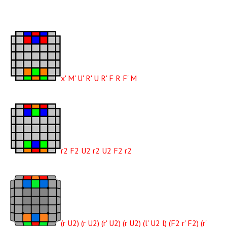
x' M' U' R' U R' F R F' M
r2 F2 U2 r2 U2 F2 r2
(r U2) (r U2) (r' U2) (r U2) (l' U2 l) (F2 r' F2) (r'