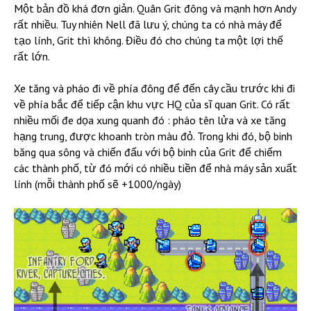
Một bản đồ khá đơn giản. Quân Grit đông và mạnh hơn Andy
rất nhiều. Tuy nhiên Nell đã lưu ý, chúng ta có nhà máy để
tạo lính, Grit thì không. Điều đó cho chúng ta một lợi thế
rất lớn.
Xe tăng và pháo đi về phía đông để đến cây cầu trước khi đi
về phía bắc để tiếp cận khu vực HQ của sĩ quan Grit. Có rất
nhiều mối đe dọa xung quanh đó : pháo tên lửa và xe tăng
hạng trung, được khoanh tròn màu đỏ. Trong khi đó, bộ binh
băng qua sông và chiến đấu với bộ binh của Grit để chiếm
các thành phố, từ đó mới có nhiều tiền để nhà máy sản xuất
lính (mỗi thành phố sẽ +1000/ngày)