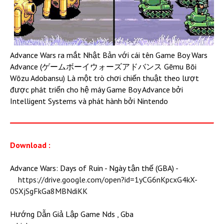
Advance Wars ra mắt Nhật Bản với cái tên Game Boy Wars
Advance (ゲームボーイウォーズアドバンス Gēmu Bōi
Wōzu Adobansu) Là một trò chơi chiến thuật theo lượt
được phát triển cho hệ máy Game Boy Advance bởi
Intelligent Systems và phát hành bởi Nintendo
Download :
Advance Wars: Days of Ruin - Ngày tận thế (GBA) -
https://drive.google.com/open?id=1yCG6nKpcxG4kX-
0SXjSgFkGa8MBNdiKK
Hướng Dẫn Giả Lập Game Nds , Gba