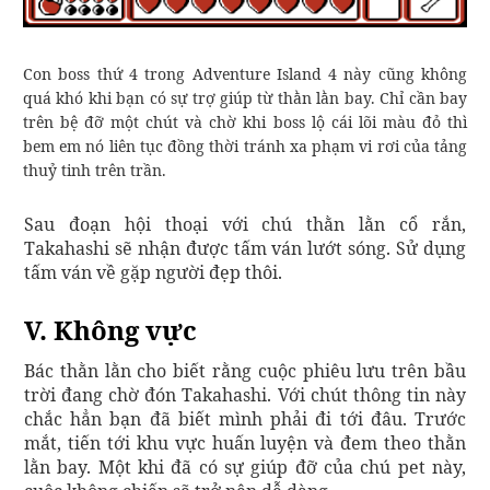
Con boss thứ 4 trong Adventure Island 4 này cũng không
quá khó khi bạn có sự trợ giúp từ thằn lằn bay. Chỉ cần bay
trên bệ đỡ một chút và chờ khi boss lộ cái lõi màu đỏ thì
bem em nó liên tục đồng thời tránh xa phạm vi rơi của tảng
thuỷ tinh trên trần.​
Sau đoạn hội thoại với chú thằn lằn cổ rắn,
Takahashi sẽ nhận được tấm ván lướt sóng. Sử dụng
tấm ván về gặp người đẹp thôi.
V. Không vực
Bác thằn lằn cho biết rằng cuộc phiêu lưu trên bầu
trời đang chờ đón Takahashi. Với chút thông tin này
chắc hẳn bạn đã biết mình phải đi tới đâu. Trước
mắt, tiến tới khu vực huấn luyện và đem theo thằn
lằn bay. Một khi đã có sự giúp đỡ của chú pet này,