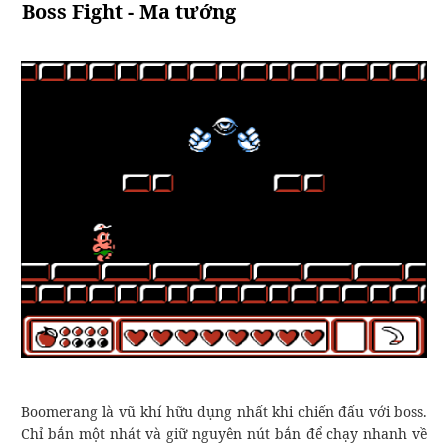
Boss Fight - Ma tướng
Boomerang là vũ khí hữu dụng nhất khi chiến đấu với boss.
Chỉ bắn một nhát và giữ nguyên nút bắn để chạy nhanh về