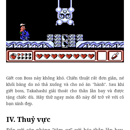
Giết con Boss này không khó. Chiến thuật rất đơn giản, né
khối băng do nó thả xuống và cho nó ăn "hành". Sau khi
giết boss, Takahashi giải thoát cho thằn lằn bay và được
tặng chiếc dù. Hãy thử ngay món đồ này để trở về với cô
bạn xinh đẹp.
IV. Thuỷ vực
Đến với căn phòng "tâm sự" với bác thằn lằn bay.