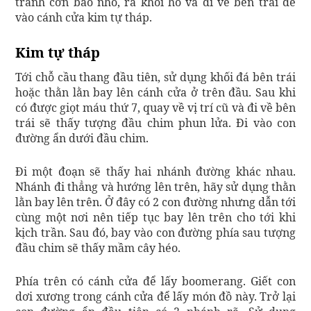
tránh cơn bão nhỏ, ra khỏi hố và đi về bên trái để
vào cánh cửa kim tự tháp.
Kim tự tháp
Tới chỗ cầu thang đầu tiên, sử dụng khối đá bên trái
hoặc thằn lằn bay lên cánh cửa ở trên đầu. Sau khi
có được giọt máu thứ 7, quay về vị trí cũ và đi về bên
trái sẽ thấy tượng đầu chim phun lửa. Đi vào con
đường ẩn dưới đầu chim.
Đi một đoạn sẽ thấy hai nhánh đường khác nhau.
Nhánh đi thẳng và hướng lên trên, hãy sử dụng thằn
lằn bay lên trên. Ở đây có 2 con đường nhưng dẫn tới
cùng một nơi nên tiếp tục bay lên trên cho tới khi
kịch trần. Sau đó, bay vào con đường phía sau tượng
đầu chim sẽ thấy mầm cây héo.
Phía trên có cánh cửa để lấy boomerang. Giết con
dơi xương trong cánh cửa để lấy món đồ này. Trở lại