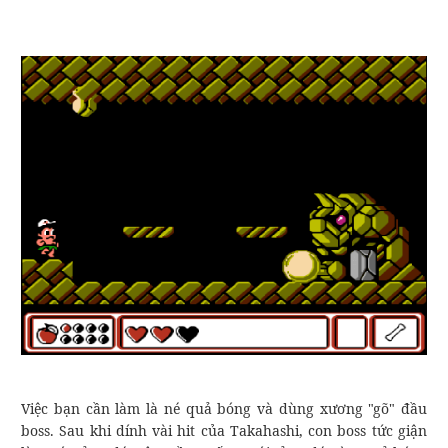
Việc bạn cần làm là né quả bóng và dùng xương "gõ" đầu
boss. Sau khi dính vài hit của Takahashi, con boss tức giận