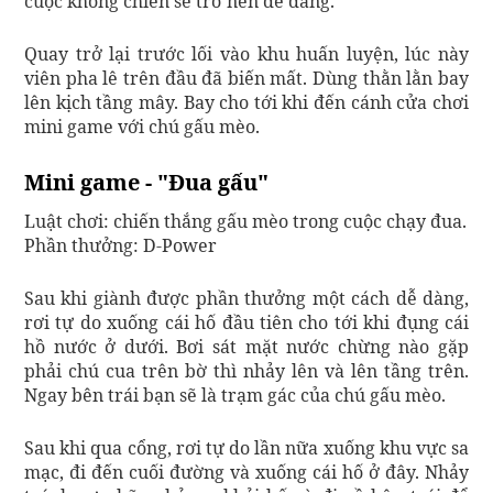
cuộc không chiến sẽ trở nên dễ dàng.
Quay trở lại trước lối vào khu huấn luyện, lúc này
viên pha lê trên đầu đã biến mất. Dùng thằn lằn bay
lên kịch tầng mây. Bay cho tới khi đến cánh cửa chơi
mini game với chú gấu mèo.
Mini game - "Đua gấu"
Luật chơi: chiến thắng gấu mèo trong cuộc chạy đua.
Phần thưởng: D-Power
Sau khi giành được phần thưởng một cách dễ dàng,
rơi tự do xuống cái hố đầu tiên cho tới khi đụng cái
hồ nước ở dưới. Bơi sát mặt nước chừng nào gặp
phải chú cua trên bờ thì nhảy lên và lên tầng trên.
Ngay bên trái bạn sẽ là trạm gác của chú gấu mèo.
Sau khi qua cổng, rơi tự do lần nữa xuống khu vực sa
mạc, đi đến cuối đường và xuống cái hố ở đây. Nhảy