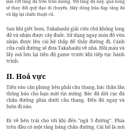
làm rớt tảng đá trên trần xuống. Với tảng đá này, quả bóng
sẽ thay đổi quỹ đạo di chuyển. Hãy dùng búa đạp tảng đá
và lập lại chiến thuật cũ.
Sau khi giết boss, Takahashi giải cứu chú khủng long
đỏ và nhận được cây đuốc. Sử dụng ngay món đồ vừa
nhận được lên cái bệ thắp để thấy đường đi. Cánh
cửa cuối đường sẽ đưa Takahashi về nhà. Hồi máu và
lấy mã lưu lại tiến độ game trước khi tiếp tục hành
trình.
II. Hoả vực
Tiến vào căn phòng bên phải cầu thang, bác thằn lằn
thông báo cho bạn một tin mừng. Bác đã dời cục đá
chắn đường phía dưới cầu thang. Đến đó ngay và
luôn đi nào.
Đi về bên trái cho tới khi đến "ngã 3 đường". Phía
trên đầu có một tảng băng chắn đường. Cái hố là nơi