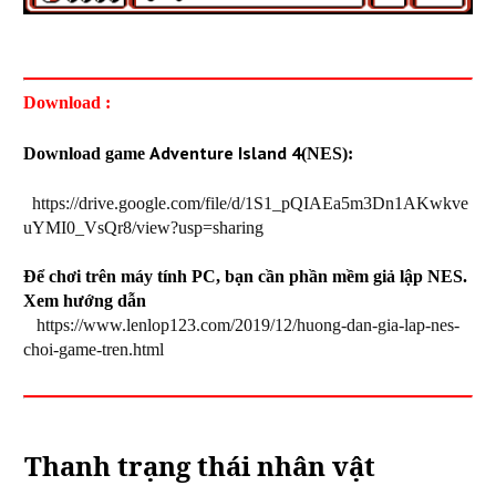
Download :
Adventure Island 4
Download game
(NES):
https://drive.google.com/file/d/1S1_pQIAEa5m3Dn1AKwkve
uYMI0_VsQr8/view?usp=sharing
Để chơi trên máy tính PC, bạn cần phần mềm giả lập NES.
Xem hướng dẫn
https://www.lenlop123.com/2019/12/huong-dan-gia-lap-nes-
choi-game-tren.html
Thanh trạng thái nhân vật