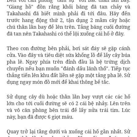
"Giang hồ" đồn rằng khối băng đã tan chảy và
Takahashi đã biết mình phải đi tới đâu. Hãy đến
trước hang động thứ 2, tận dụng 2 mầm cây hoặc
chú thằn lằn bay để lên trên. Tảng băng cuối đường
đã tan nên Takahashi có thể lội xuống cái hố ở đây.
Theo con đường bên phải, bơi sát đáy sẽ gặp cánh
cửa. Vào đây và tiêu diệt sứa khổng lồ để lấy cây búa
pha lê. Ngay phía trên đỉnh đầu là bệ trứng dịch
chuyển nếu bạn muốn "đánh dấu lãnh thổ". Tiếp tục
thẳng tiến lên khu đất liền sẽ gặp một tảng pha lê. Sử
dụng ngay món đồ mới để khai thông bế tắc.
Sử dụng cây dù hoặc thằn lằn bay vượt các các hố
lớn cho tới cuối đường sẽ có 2 cái bệ nhảy. Lên trên
và vô căn phòng bên trái để lấy nửa trái tim. Lúc
này, bạn đã được 6 giọt máu.
Quay trở lại tầng dưới và xuống cái hố gần nhất. Sử