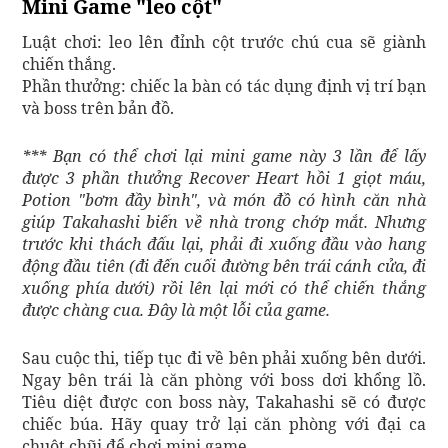
Mini Game "leo cột"
Luật chơi: leo lên đỉnh cột trước chú cua sẽ giành
chiến thắng.
Phần thưởng: chiếc la bàn có tác dụng định vị trí bạn
và boss trên bản đồ.
*** Bạn có thể chơi lại mini game này 3 lần để lấy
được 3 phần thưởng Recover Heart hồi 1 giọt máu,
Potion "bơm đầy bình", và món đồ có hình căn nhà
giúp Takahashi biến về nhà trong chớp mắt. Nhưng
trước khi thách đấu lại, phải đi xuống đầu vào hang
động đầu tiên (
đi đến cuối đường bên trái cánh cửa, đi
xuống phía dưới)
rồi lên lại mới có thể chiến thắng
được chàng cua. Đây là một lỗi của game.
Sau cuộc thi, tiếp tục đi về bên phải xuống bên dưới.
Ngay bên trái là căn phòng với boss dơi khổng lồ.
Tiêu diệt được con boss này, Takahashi sẽ có được
chiếc búa. Hãy quay trở lại căn phòng với đại ca
chuột chũi để chơi mini game.