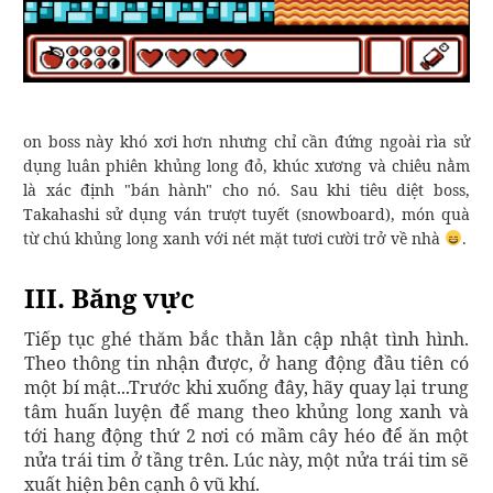
on boss này khó xơi hơn nhưng chỉ cần đứng ngoài rìa sử
dụng luân phiên khủng long đỏ, khúc xương và chiêu nằm
là xác định "bán hành" cho nó. Sau khi tiêu diệt boss,
Takahashi sử dụng ván trượt tuyết (snowboard), món quà
từ chú khủng long xanh với nét mặt tươi cười trở về nhà
.
III. Băng vực
Tiếp tục ghé thăm bắc thằn lằn cập nhật tình hình.
Theo thông tin nhận được, ở hang động đầu tiên có
một bí mật...Trước khi xuống đây, hãy quay lại trung
tâm huấn luyện để mang theo khủng long xanh và
tới hang động thứ 2 nơi có mầm cây héo để ăn một
nửa trái tim ở tầng trên. Lúc này, một nửa trái tim sẽ
xuất hiện bên cạnh ô vũ khí.