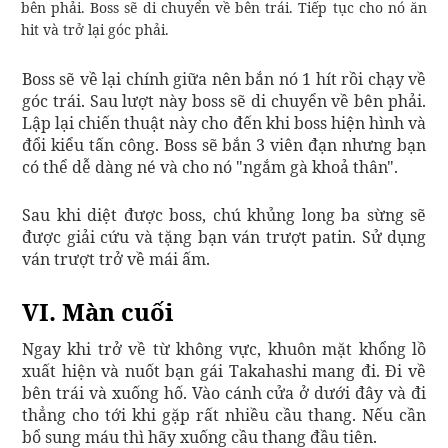
bên phải. Boss sẽ di chuyển về bên trái. Tiếp tục cho nó ăn
hit và trở lại góc phải.
Boss sẽ về lại chính giữa nên bắn nó 1 hít rồi chạy về
góc trái. Sau lượt này boss sẽ di chuyển về bên phải.
Lập lại chiến thuật này cho đến khi boss hiện hình và
đổi kiểu tấn công. Boss sẽ bắn 3 viên đạn nhưng bạn
có thể dễ dàng né và cho nó "ngắm gà khoả thân".
Sau khi diệt được boss, chú khủng long ba sừng sẽ
được giải cứu và tặng bạn ván trượt patin. Sử dụng
ván trượt trở về mái ấm.
VI. Màn cuối
Ngay khi trở về từ không vực, khuôn mặt khổng lồ
xuất hiện và nuốt bạn gái Takahashi mang đi. Đi về
bên trái và xuống hố. Vào cánh cửa ở dưới đây và đi
thẳng cho tới khi gặp rất nhiều cầu thang. Nếu cần
bổ sung máu thì hãy xuống cầu thang đầu tiên.