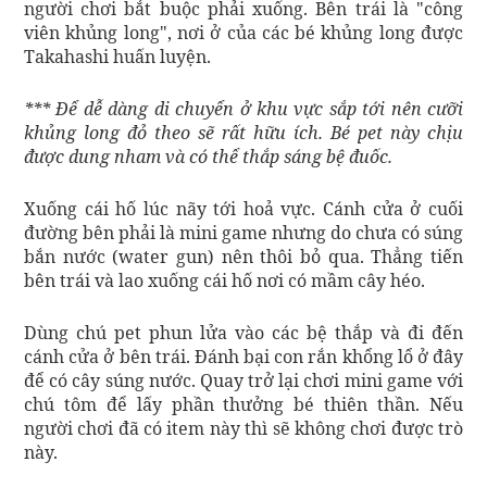
người chơi bắt buộc phải xuống. Bên trái là "công
viên khủng long", nơi ở của các bé khủng long được
Takahashi huấn luyện.
*** Để dễ dàng di chuyển ở khu vực sắp tới nên cưỡi
khủng long đỏ theo sẽ rất hữu ích. Bé pet này chịu
được dung nham và có thể thắp sáng bệ đuốc.
Xuống cái hố lúc nãy tới hoả vực. Cánh cửa ở cuối
đường bên phải là mini game nhưng do chưa có súng
bắn nước (water gun) nên thôi bỏ qua. Thẳng tiến
bên trái và lao xuống cái hố nơi có mầm cây héo.
Dùng chú pet phun lửa vào các bệ thắp và đi đến
cánh cửa ở bên trái. Đánh bại con rắn khổng lổ ở đây
để có cây súng nước. Quay trở lại chơi mini game với
chú tôm để lấy phần thưởng bé thiên thần. Nếu
người chơi đã có item này thì sẽ không chơi được trò
này.