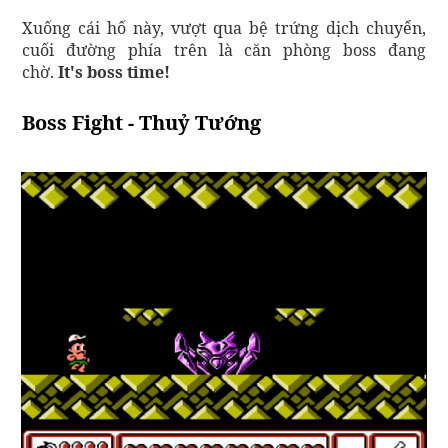
Xuống cái hố này, vượt qua bệ trứng dịch chuyển,
cuối đường phía trên là căn phòng boss đang
chờ.
It's boss time!
Boss Fight - Thuỷ Tướng