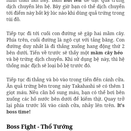
hình thằn lằn bay. Bấm
nút lên
để đặt quả trứng
dịch chuyển lên bệ. Bây giờ bạn có thể dịch chuyển
tới điểm này bất kỳ lúc nào khi dùng quả trứng trong
túi đồ.
Tiếp tục đi tới cuối con đường sẽ gặp hai mầm cây.
Phía trên, cuối đường là ngõ cụt với tảng băng. Con
đường duy nhất là đi thẳng xuống hang động thứ 2
bên dưới. Tiến về trước sẽ thấy một
mầm cây héo
và​​​ bệ trứng dịch chuyển. Khi sử dụng bệ này, thì hệ
thống mặc địch sẽ loại bỏ bệ trước đó.
Tiếp tục đi thẳng và bò vào trong tiến đến cánh cửa.
Ăn quả trứng bên trong này Takahashi sẽ có thêm 1
giọt máu. Nếu cần bổ sung máu, bạn có thể bơi bên
xuống các hố nước bên dưới để kiếm thịt. Quay trở
lại phía trước lối vào cánh cửa, nhảy lên trên.
It's
boss time!
Boss Fight - Thổ Tướng