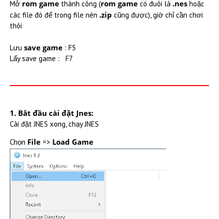
rom game
rom game
.nes
Mở
thành công (
có đuôi là
hoặc
.zip
các file đó để trong file nén
cũng được), giờ chỉ cần chơi
thôi
save game
Lưu
: F5
Lấy save game : F7
1. Bắt đầu cài đặt Jnes:
Cài đặt JNES xong, chạy JNES
File
Load Game
Chọn
=>