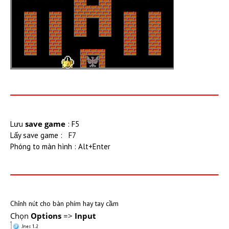
save game
Lưu
: F5
Lấy save game : F7
Phóng to màn hình : Alt+Enter
Chỉnh nút cho bàn phím hay tay cầm
Chọn
Options
=>
Input