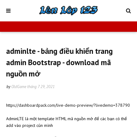
adminlte - bảng điều khiển trang
admin Bootstrap - download mã
nguồn mở
by
OldGame
tháng 7 29, 2021
https://dashboardpack.com/live-demo-preview/?livedemo=378790
AdminLTE là một template HTML mã nguồn mở để các bạn có thể
add vào project củn mình