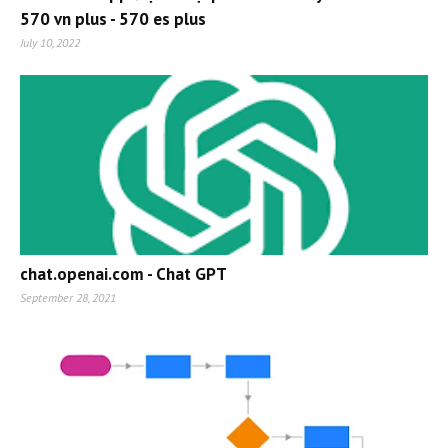
570 vn plus - 570 es plus
July 10, 2022
chat.openai.com - Chat GPT
September 28, 2021