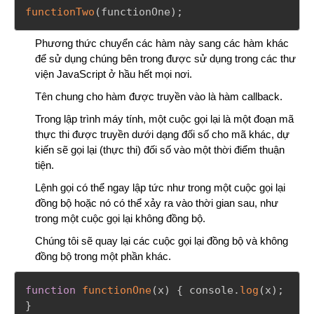
functionTwo
(
functionOne
)
;
Phương thức chuyển các hàm này sang các hàm khác
để sử dụng chúng bên trong được sử dụng trong các thư
viện JavaScript ở hầu hết mọi nơi.
Tên chung cho hàm được truyền vào là hàm callback.
Trong lập trình máy tính, một cuộc gọi lại là một đoạn mã
thực thi được truyền dưới dạng đối số cho mã khác, dự
kiến sẽ gọi lại (thực thi) đối số vào một thời điểm thuận
tiện.
Lệnh gọi có thể ngay lập tức như trong một cuộc gọi lại
đồng bộ hoặc nó có thể xảy ra vào thời gian sau, như
trong một cuộc gọi lại không đồng bộ.
Chúng tôi sẽ quay lại các cuộc gọi lại đồng bộ và không
đồng bộ trong một phần khác.
function
functionOne
(
x
)
{
 console
.
log
(
x
)
;
}