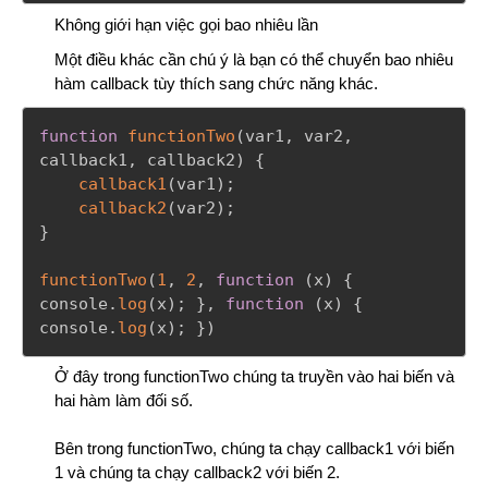
Không giới hạn việc gọi bao nhiêu lần
Một điều khác cần chú ý là bạn có thể chuyển bao nhiêu
hàm callback tùy thích sang chức năng khác.
function
functionTwo
(
var1
,
 var2
,
callback1
,
 callback2
)
{
callback1
(
var1
)
;
callback2
(
var2
)
;
}
functionTwo
(
1
,
2
,
function
(
x
)
{
console
.
log
(
x
)
;
}
,
function
(
x
)
{
console
.
log
(
x
)
;
}
)
Ở đây trong functionTwo chúng ta truyền vào hai biến và
hai hàm làm đối số.
Bên trong functionTwo, chúng ta chạy callback1 với biến
1 và chúng ta chạy callback2 với biến 2.