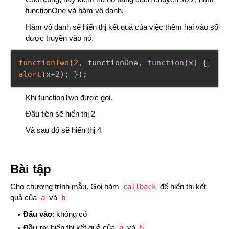
functionOne và hàm vô danh.
Hàm vô danh sẽ hiển thị kết quả của việc thêm hai vào số
được truyền vào nó.
functionTwo
(
2
,
 functionOne
,
function
(
x
)
{
alert
(
x
+
2
)
;
}
)
;
Khi functionTwo được gọi.
Đầu tiên sẽ hiển thị 2
Và sau đó sẽ hiển thị 4
Bài tập
Cho chương trình mẫu. Gọi hàm
để hiển thị kết
callback
quả của
và
a
b
Đầu vào
: không có
Đầu ra
:
hiển thị kết quả của
và
a
b