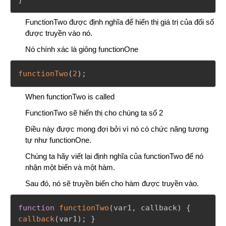
FunctionTwo được định nghĩa để hiển thị giá trị của đối số
được truyền vào nó.
Nó chính xác là giông functionOne
functionTwo
(
2
)
;
When functionTwo is called
FunctionTwo sẽ hiển thị cho chúng ta số 2
Điều này được mong đợi bởi vì nó có chức năng tương
tự như functionOne.
Chúng ta hãy viết lại định nghĩa của functionTwo để nó
nhận một biến và một hàm.
Sau đó, nó sẽ truyền biến cho hàm được truyền vào.
function
functionTwo
(
var1
,
 callback
)
{
callback
(
var1
)
;
}