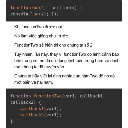
functionTwo
(
2
,
function
(
x
)
{
console
.
log
(
x
)
;
}
)
;
Khi functionTwo được gọi.
Nó làm việc giống như trước.
FunctionTwo sẽ hiển thị cho chúng ta số 2
Tuy nhiên, lần này, thay vì functionTwo có lệnh cảnh báo
bên trong nó, nó đã sử dụng lệnh bên trong hàm vô danh
mà chúng ta đã truyền vào.
Chúng ta hãy viết lại định nghĩa của hàmTwo để nó có
một biến và hai hàm.
function
functionTwo
(
var1
,
 callback1
,
callback2
)
{
callback1
(
var1
)
;
callback2
(
var1
)
;
}