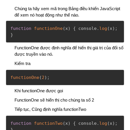
Chúng ta hãy xem mã trong Bảng điều khiển JavaScript
để xem nó hoạt động như thế nào.
function
functionOne
(
x
)
{
 console
.
log
(
x
)
;
}
FunctionOne được định nghĩa để hiển thị giá trị của đối số
được truyền vào nó.
Kiểm tra
functionOne
(
2
)
;
Khi functionOne được gọi
FunctionOne sẽ hiển thị cho chúng ta số 2
Tiếp tục, Cũng định nghĩa functionTwo
function
functionTwo
(
x
)
{
 console
.
log
(
x
)
;
}