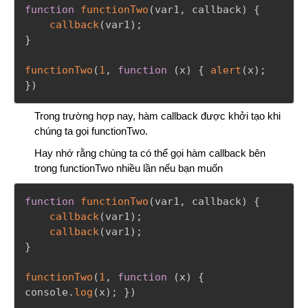
function
functionTwo
(
var1
,
 callback
)
{
callback
(
var1
)
;
}
functionTwo
(
1
,
function
(
x
)
{
alert
(
x
)
;
}
)
Trong trường hợp nay, hàm callback được khởi tạo khi
chúng ta gọi functionTwo.
Hay nhớ rằng chúng ta có thể gọi hàm callback bên
trong functionTwo nhiều lần nếu bạn muốn
function
functionTwo
(
var1
,
 callback
)
{
callback
(
var1
)
;
callback
(
var1
)
;
}
functionTwo
(
1
,
function
(
x
)
{
console
.
log
(
x
)
;
}
)