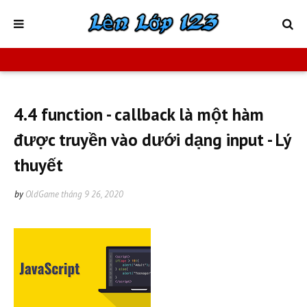
4.4 function - callback là một hàm
được truyền vào dưới dạng input - Lý
thuyết
by
OldGame
tháng 9 26, 2020