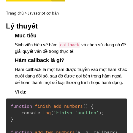
Trang chủ
>
Javascript cơ bản
Lý thuyết
Mục tiêu
Sinh viên hiểu về hàm
và cách sử dụng nó để
callback
giải quyết vấn đề trong thực tế
.
Hàm callback
là gì
?
Hàm callback là một hàm được truyền vào một hàm khác
dưới dạng đối số, sau đó được gọi bên trong hàm ngoài
để hoàn thành một số loại thường trình hoặc hành động.
Ví dụ:
function
finish_add_numbers
(
)
{
	console
.
log
(
'Finish function'
)
;
}
function
add_two_numbers
(
a
,
 b
,
 callback
)