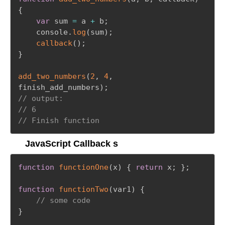
{
var
 sum 
=
 a 
+
 b
;
	console
.
log
(
sum
)
;
callback
(
)
;
}
add_two_numbers
(
2
,
4
,
finish_add_numbers
)
;
// output: 
// 6
// Finish function
JavaScript Callback s
function
functionOne
(
x
)
{
return
 x
;
}
;
function
functionTwo
(
var1
)
{
// some code
}