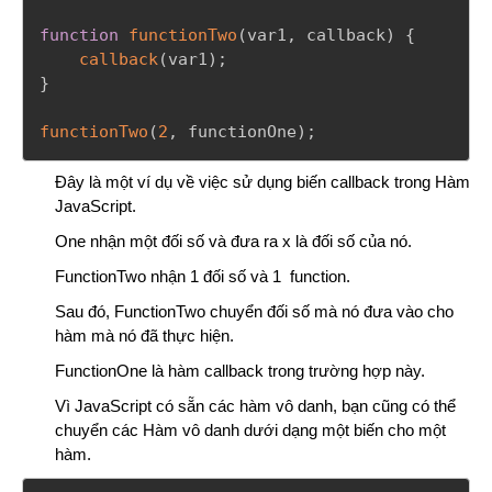
function
functionTwo
(
var1
,
 callback
)
{
callback
(
var1
)
;
}
functionTwo
(
2
,
 functionOne
)
;
Đây là một ví dụ về việc sử dụng biến callback trong Hàm
JavaScript.
One nhận một đối số và đưa ra x là đối số của nó.
FunctionTwo nhận 1 đối số và 1 function.
Sau đó, FunctionTwo chuyển đối số mà nó đưa vào cho
hàm mà nó đã thực hiện.
FunctionOne là hàm callback trong trường hợp này.
Vì JavaScript có sẵn các hàm vô danh, bạn cũng có thể
chuyển các Hàm vô danh dưới dạng một biến cho một
hàm.