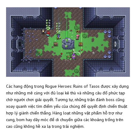
Các hang động trong Rogue Heroes: Ruins of Tasos được xây dựng
như những mê cùng với đủ loại kẻ thù và những câu đố phức tạp
chờ người chơi giải quyết. Tương tự, những trận đánh boss cũng
xoay quanh việc tìm điểm yếu của chúng để quyết định chiến thuật
hợp lý giành chiến thắng. Hàng loạt những vật phẩm hỗ trợ như
cung, bom hay dây móc để di chuyển giữa các khoảng trống trên
cao cũng không hề xa lạ trong trải nghiệm.