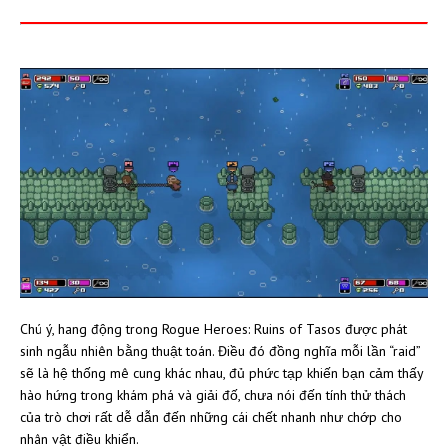
Chú ý, hang động trong Rogue Heroes: Ruins of Tasos được phát
sinh ngẫu nhiên bằng thuật toán. Điều đó đồng nghĩa mỗi lần “raid”
sẽ là hệ thống mê cung khác nhau, đủ phức tạp khiến bạn cảm thấy
hào hứng trong khám phá và giải đố, chưa nói đến tính thử thách
của trò chơi rất dễ dẫn đến những cái chết nhanh như chớp cho
nhân vật điều khiển.