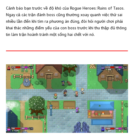
Cảnh báo bạn trước về độ khó của Rogue Heroes: Ruins of Tasos.
Ngay cả các trận đánh boss cũng thường xoay quanh việc thử sai
nhiều lần đến khi tìm ra phương án đúng, đòi hỏi người chơi phải
khai thác những điểm yếu của con boss trước khi thu thập đủ thông
tin làm trận hoành tránh một sống hai chết với nó.