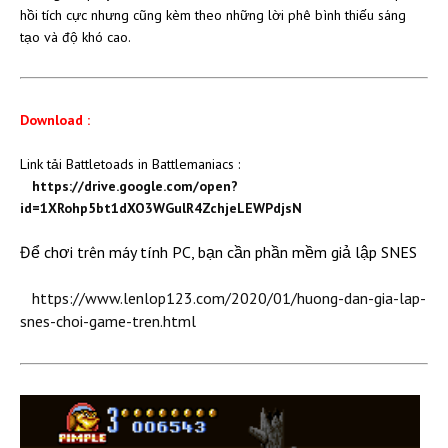
hồi tích cực nhưng cũng kèm theo những lời phê bình thiếu sáng
tạo và độ khó cao.
Download :
Link tải ​Battletoads in Battlemaniacs :
https://drive.google.com/open?
id=1XRohp5bt1dXO3WGulR4ZchjeLEWPdjsN
Để chơi trên máy tính PC, bạn cần phần mềm giả lập SNES
https://www.lenlop123.com/2020/01/huong-dan-gia-lap-
snes-choi-game-tren.html