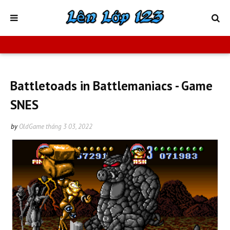
Battletoads in Battlemaniacs - Game
SNES
by
OldGame
tháng 3 03, 2022