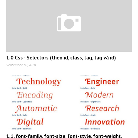
1.0 Css - Selectors (theo id, class, tag, tag và id)
September 30, 2020
1.1. font-family, font-size, font-style, font-weight,