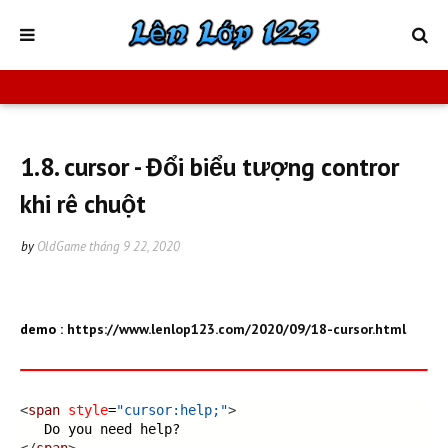
1.8. cursor - Đổi biểu tượng contror
khi rê chuột
by
OldGame
tháng 9 22, 2020
demo :
https://www.lenlop123.com/2020/09/18-cursor.html
<
span
style
=
"cursor:help;"
>
   Do you need help?
</
span
>