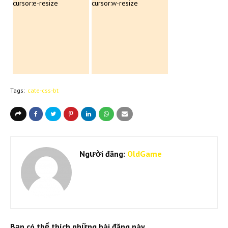
cursor:e-resize
cursor:w-resize
Tags:
cate-css-bt
Người đăng:
OldGame
Bạn có thể thích những bài đăng này