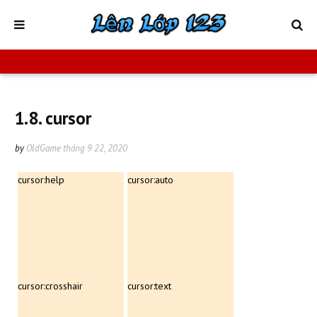
1.8. cursor
by
OldGame
tháng 9 22, 2020
cursor:help
cursor:auto
cursor:crosshair
cursor:text