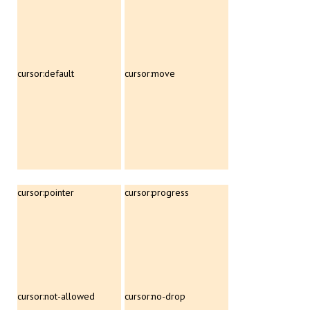
cursor:default
cursor:move
cursor:pointer
cursor:progress
cursor:not-allowed
cursor:no-drop