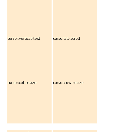
cursor:vertical-text
cursor:all-scroll
cursor:col-resize
cursor:row-resize