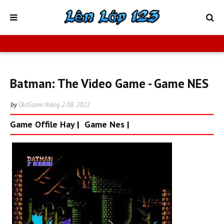
Batman: The Video Game - Game NES
by
OldGame
tháng 2 08, 2022
Game Offile Hay
|
Game Nes
|