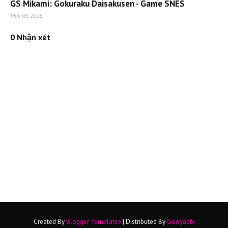
GS Mikami: Gokuraku Daisakusen - Game SNES
May 03, 2026
0 Nhận xét
Created By
Blogger Templates
| Distributed By
Gooyaabi