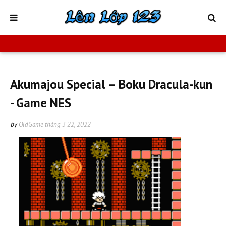
Akumajou Special – Boku Dracula-kun
- Game NES
by
OldGame
tháng 3 22, 2022