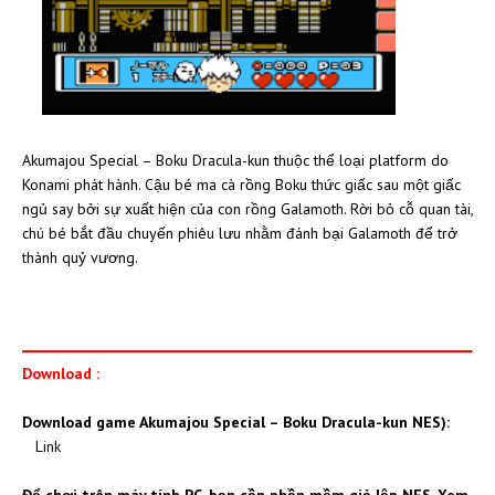
Akumajou Special – Boku Dracula-kun thuộc thể loại platform do
Konami phát hành. Cậu bé ma cà rồng Boku thức giấc sau một giấc
ngủ say bởi sự xuất hiện của con rồng Galamoth. Rời bỏ cỗ quan tài,
chú bé bắt đầu chuyến phiêu lưu nhằm đánh bại Galamoth để trở
thành quỷ vương.
Download :
Download game Akumajou Special – Boku Dracula-kun NES):
Link
Để chơi trên máy tính PC, bạn cần phần mềm giả lập NES. Xem