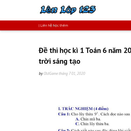
| Liên hệ học thêm
Đề thi học kì 1 Toán 6 năm 
trời sáng tạo
by
OldGame
tháng 7 01, 2020