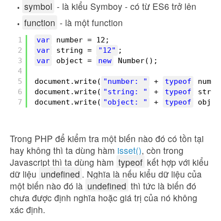
symbol
- là kiểu Symboy - có từ ES6 trở lên
function
- là một function
1
var
number = 12;
2
var
string = 
"12"
;
3
var
object = 
new
Number();
4
5
document.write(
"number: "
+ 
typeof
numbe
6
document.write(
"string: "
+ 
typeof
strin
7
document.write(
"object: "
+ 
typeof
objec
Trong PHP để kiểm tra một biến nào đó có tồn tại
hay không thì ta dùng hàm
isset()
, còn trong
Javascript thì ta dùng hàm
typeof
kết hợp với kiểu
dữ liệu
undefined
. Nghĩa là nếu kiểu dữ liệu của
một biến nào đó là
undefined
thì tức là biến đó
chưa được định nghĩa hoặc giá trị của nó không
xác định.