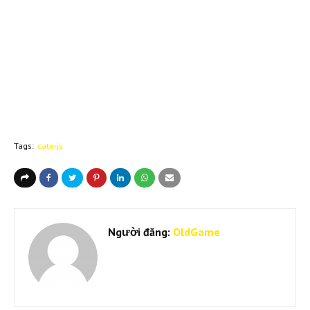
Tags:
cate-js
Người đăng:
OldGame