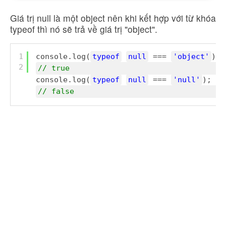
Giá trị null là một object nên khi kết hợp với từ khóa
typeof thì nó sẽ trả về giá trị "object".
1
console.log(
typeof
null
=== 
'object'
); 
2
// true
console.log(
typeof
null
=== 
'null'
); 
// false