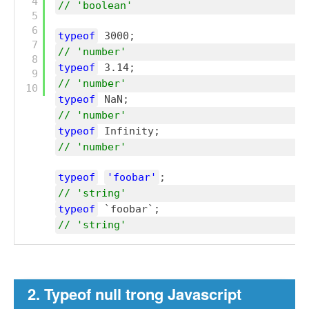
4
// 'boolean'
5
6
typeof
3000;      
7
// 'number'
8
typeof
3.14;      
9
// 'number'
10
typeof
NaN;       
// 'number'
typeof
Infinity;  
// 'number'
typeof
'foobar'
;     
// 'string'
typeof
`foobar`;     
// 'string'
2. Typeof null trong Javascript