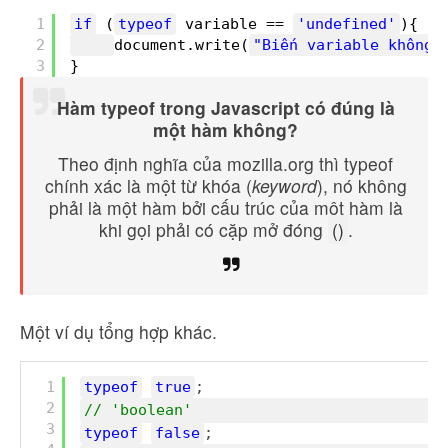
1
if
(
typeof
variable == 
'undefined'
){
2
document.write(
"Biến variable không 
3
}
Hàm typeof trong Javascript có đúng là
một hàm không?
Theo định nghĩa của mozilla.org thì typeof
chính xác là một từ khóa (
keyword
), nó không
phải là một hàm bởi cấu trúc của một hàm là
khi gọi phải có cặp mở đóng
()
.
Một ví dụ tổng hợp khác.
1
typeof
true
;      
2
// 'boolean'
3
typeof
false
;     