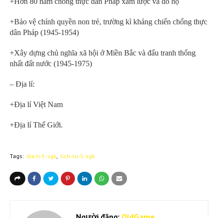
+Hơn 80 năm chống thực dân Pháp xâm lược và đô hộ
+Bảo vệ chính quyền non trẻ, trường kì kháng chiến chống thực
dân Pháp (1945-1954)
+Xây dựng chủ nghĩa xã hội ở Miền Bắc và đấu tranh thống
nhất đất nước (1945-1975)
– Địa lí:
+Địa lí Việt Nam
+Địa lí Thế Giới.
Tags:
dia-li-5-sgk
lich-su-5-sgk
Người đăng:
OldGame