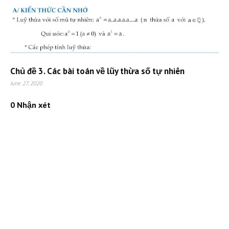
Chủ đề 3. Các bài toán về lũy thừa số tự nhiên
June 27, 2020
0 Nhận xét