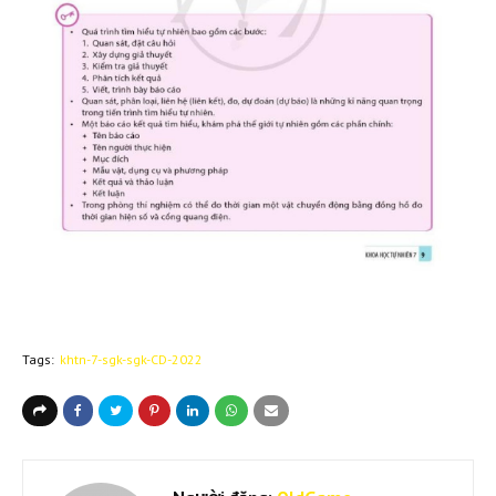
Tags:
khtn-7-sgk-sgk-CD-2022