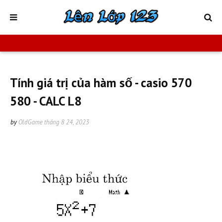
Tính giá trị của hàm số - casio 570
580 - CALC L8
by
OldGame
tháng 8 24, 2023