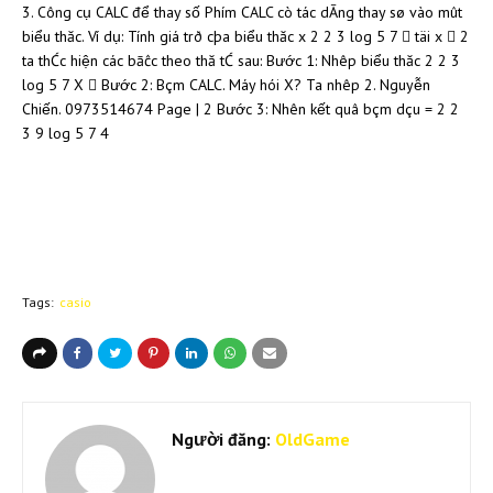
3. Công cụ CALC để thay số Phím CALC cò tác dĀng thay sø vào mût
biểu thăc. Ví dụ: Tính giá trð cþa biểu thăc x 2 2 3 log 5 7  täi x  2
ta thĆc hiện các bāĉc theo thă tĆ sau: Bước 1: Nhêp biểu thăc 2 2 3
log 5 7 X  Bước 2: Bçm CALC. Máy hói X? Ta nhêp 2. Nguyễn
Chiến. 0973514674 Page | 2 Bước 3: Nhên kết quâ bçm dçu = 2 2
3 9 log 5 7 4
Tags:
casio
Người đăng:
OldGame