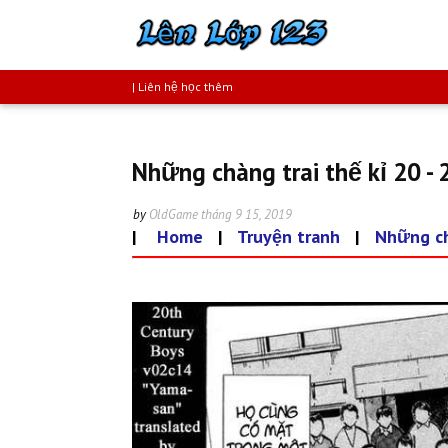
| Liên hệ học thêm
Những chàng trai thế kỉ 20 - 
by
OldGame
tháng 9 15, 2019
|
Home
|
Truyện tranh
|
Những ch