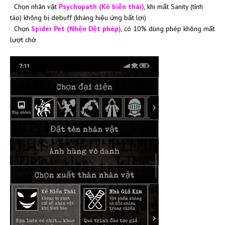
Chọn nhân vật
Psychopath (Kẻ biến thái)
, khi mất Sanity (tỉnh
táo) không bị debuff (kháng hiệu ứng bất lợi)
Chọn
Spider Pet (Nhện Dệt phép)
, có 10% dùng phép không mất
lượt chờ