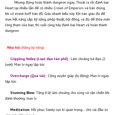
Nhưng đừng hoàn thành dungeon ngay. Thoát ra rồi đánh bại
Heart lại nhiều lần để có nhiều Crown of Emperors và bán chúng
khi có event buff bán đồ. Giàu nhanh kiểu này. Khi nào giàu đủ để
max hết nâng cấp, kỹ năng, phép thuật, hội đồng, và đủ để thỏa mãn
lòng tham của bạn, thì cuối cùng hãy đánh bại Heart và hoàn thành
dungeon.
Nhà hội
(Nâng kỹ năng)
Crippling Volley (Loạt đạn tàn phế)
: Làm choáng bá đạo (2
lượt). Max lv ngay lập tức
Overcharge (Quá tải)
: Cộng xuyên giáp (bị động). Max lv ngay
lập tức.
Stunning Blow:
Tăng tỉ lệ làm choáng cho súng và cận chiến khi
đánh thường. max lv
Meditation:
Hồi phục Sanity cực kì quan trọng... cho cái đầu óc