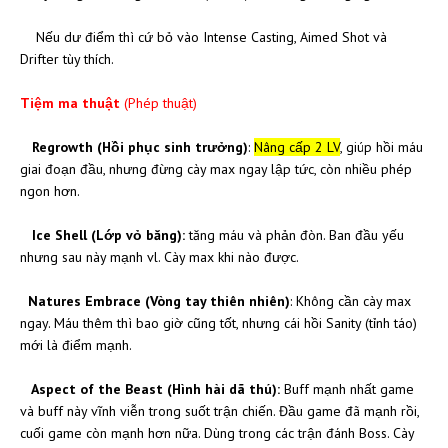
Nếu dư điểm thì cứ bỏ vào Intense Casting, Aimed Shot và
Drifter tùy thích.
Tiệm ma thuật
(Phép thuật)
Regrowth (Hồi phục sinh trưởng)
:
Nâng cấp 2 LV
, giúp hồi máu
giai đoạn đầu, nhưng đừng cày max ngay lập tức, còn nhiều phép
ngon hơn.
Ice Shell (Lớp vỏ băng):
tăng máu và phản đòn. Ban đầu yếu
nhưng sau này mạnh vl. Cày max khi nào được.
Natures Embrace (Vòng tay thiên nhiên)
: Không cần cày max
ngay. Máu thêm thì bao giờ cũng tốt, nhưng cái hồi Sanity (tỉnh táo)
mới là điểm mạnh.
Aspect of the Beast (Hình hài dã thú):
Buff mạnh nhất game
và buff này vĩnh viễn trong suốt trận chiến. Đầu game đã mạnh rồi,
cuối game còn mạnh hơn nữa. Dùng trong các trận đánh Boss. Cày