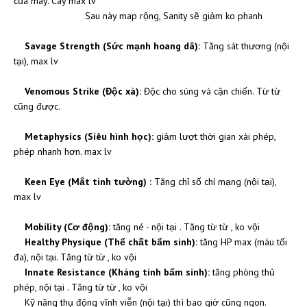
của mày. Cày max lv
Sau này map rộng, Sanity sẽ giảm ko phanh
Savage Strength (Sức mạnh hoang dã):
Tăng sát thương (nội
tại), max lv
Venomous Strike (Độc xà):
Độc cho súng và cận chiến. Từ từ
cũng được.
Metaphysics (Siêu hình học):
giảm lượt thời gian xài phép,
phép nhanh hơn. max lv
Keen Eye (Mắt tinh tường) :
Tăng chỉ số chí mạng (nội tại),
max lv
Mobility (Cơ động):
tăng né - nội tại . Tăng từ từ , ko vội
Healthy Physique (Thể chất bẩm sinh):
tăng HP max (máu tối
đa), nội tại. Tăng từ từ , ko vội
Innate Resistance (Kháng tính bẩm sinh):
tăng phòng thủ
phép, nội tại . Tăng từ từ , ko vội
Kỹ năng thụ động vĩnh viễn (nội tại) thì bao giờ cũng ngon.