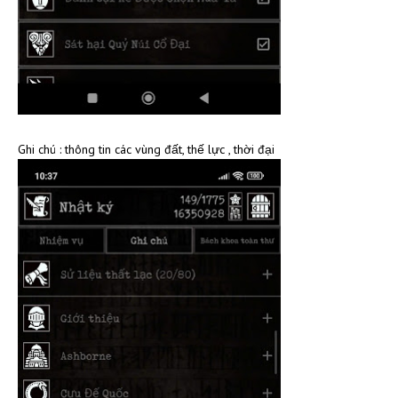
Ghi chú : thông tin các vùng đất, thế lực , thời đại