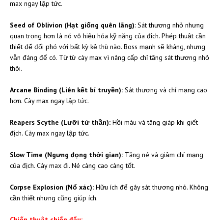
max ngay lập tức.
Seed of Oblivion (Hạt giống quên lãng)
: Sát thương nhỏ nhưng
quan trọng hơn là nó vô hiệu hóa kỹ năng của địch. Phép thuật cần
thiết để đối phó với bất kỳ kẻ thù nào. Boss mạnh sẽ kháng, nhưng
vẫn đáng để có. Từ từ cày max vì nâng cấp chỉ tăng sát thương nhỏ
thôi.
Arcane Binding (Liên kết bí truyền):
Sát thương và chí mạng cao
hơn. Cày max ngay lập tức.
Reapers Scythe (Lưỡi tử thần):
Hồi máu và tăng giáp khi giết
địch. Cày max ngay lập tức.
Slow Time (Ngưng đọng thời gian):
Tăng né và giảm chí mạng
của địch. Cày max đi. Né càng cao càng tốt.
Corpse Explosion (Nổ xác):
Hữu ích để gây sát thương nhỏ. Không
cần thiết nhưng cũng giúp ích.
Chiến thuật chiến đấu: