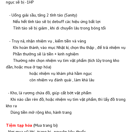
ngục sẽ bị -1HP
- Uống giải sầu, tăng 2 tỉnh táo (Sanity)
Nếu hết tỉnh táo sẽ bị debuff các hiệu ứng bất lợi
Tỉnh táo sẽ bị giảm , khi di chuyển lâu trong bóng tối
- Truy nã, nhận nhiệm vụ , kiếm tiền và vàng
Khi hoàn thành, vào mục Nhật kí, chọn thu thập , để trả nhiệm vụ
Phần thưởng sẽ là tiền + kinh nghiệm
Thường nên chọn nhiệm vụ tìm vật phẩm (tích lũy trong kho
dần, hoặc mua ở tạp hóa)
hoặc nhiệm vụ khám phá hầm ngục
còn nhiệm vụ đánh quái , làm khá lâu
- Kho, là rương chứa đồ, giúp cất bớt vật phẩm
Khi nào cần rèn đồ, hoặc nhiệm vụ tìm vật phẩm, thì lấy đồ trong
kho ra
Dùng tiền mở rộng kho, hành trang
Tiệm tạp hóa
(Mua trang bị)
Nơi mua vũ khí , trang bị , nguyên liệu, thuốc