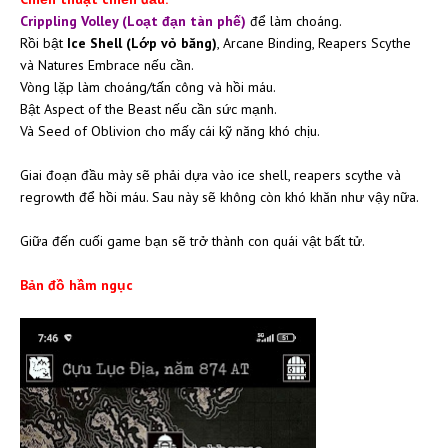
Crippling Volley (Loạt đạn tàn phế)
để làm choáng.
Rồi bật
Ice Shell (Lớp vỏ băng)
, Arcane Binding, Reapers Scythe
và Natures Embrace nếu cần.
Vòng lặp làm choáng/tấn công và hồi máu.
Bật Aspect of the Beast nếu cần sức mạnh.
Và Seed of Oblivion cho mấy cái kỹ năng khó chịu.
Giai đoạn đầu mày sẽ phải dựa vào ice shell, reapers scythe và
regrowth để hồi máu. Sau này sẽ không còn khó khăn như vậy nữa.
Giữa đến cuối game bạn sẽ trở thành con quái vật bất tử.
Bản đồ hầm ngục