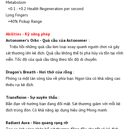
Metabolism
+0.1 - +0.2 Health Regeneration per second
Long Fingers
+40% Pickup Range
Abilities - Kỹ năng phép
Astonomer's Orbs - Quả cầu của Astonomer
:
Triệu hồi những quả cầu kim loại xoay quanh người chơi và gây
sát thương lên kẻ địch. Quả cầu không thể bị phá hủy và tồn tại vĩnh
viễn. Tốc độ của quả cầu tăng theo tốc độ di chuyển.
Dragon's Breath - Hơi thở của rồng :
Phóng ra một làn sóng lửa về phía bạn. Ngọn lửa có khả năng cao
thiêu rụi kẻ địch.
Transfixion - Sự xuyên thấu :
Bắn đạn về hướng bạn đang đối mặt. Sát thương giảm với mỗi kẻ
địch trúng đòn. Có khả năng áp dụng hiệu ứng Mong manh.
Radiant Aura - Hào quang rạng rỡ