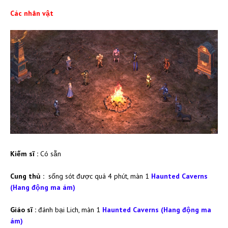
Các nhân vật
Kiếm sĩ :
Có sẵn
Cung thủ
:
sống sót được quá 4 phút, màn 1
Haunted Caverns
(Hang động ma ám)
Giáo sĩ :
đánh bại Lich, màn 1
Haunted Caverns (Hang động ma
ám)