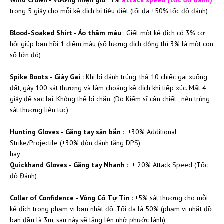
Wind Crown - Vương miện gió
: 1%
attack speed
(tốc độ đánh)
trong 5 giây cho mỗi kẻ địch bị tiêu diệt (tối đa +50% tốc độ đánh)
Blood-Soaked Shirt - Áo thấm máu
: Giết một kẻ địch có 3% cơ
hội giúp bạn hồi 1 điểm máu (số lượng địch đông thì 3% là một con
số lớn đó)
Spike Boots - Giày Gai :
Khi bị đánh trúng, thả 10 chiếc gai xuống
đất, gây 100 sát thương và làm choáng kẻ địch khi tiếp xúc. Mất 4
giây để sạc lại. Không thể bị chặn. (Do Kiếm sĩ cận chiết , nên trúng
sát thương liên tục)
Hunting Gloves - Găng tay săn bắn
: +30% Additional
Strike/Projectile (+30% đòn đánh tăng DPS)
hay
Quickhand Gloves - Găng tay Nhanh
: + 20% Attack Speed (Tốc
độ Đánh)
Collar of Confidence - Vòng Cổ Tự Tin
: +5% sát thương cho mỗi
kẻ địch trong phạm vi bạn nhặt đồ. Tối đa là 50% (phạm vi nhặt đồ
ban đầu là 3m, sau này sẽ tăng lên nhờ phước lành)