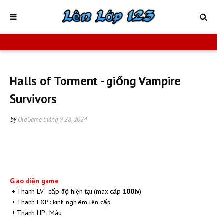
Halls of Torment - giống Vampire
Survivors
by
OldGame
tháng 9 28, 2024
Giao diện game
+ Thanh LV : cấp độ hiện tại (max cấp
100lv
)
+ Thanh EXP : kinh nghiệm lên cấp
+ Thanh HP : Máu