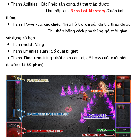
+ Thanh Abilities : Các Phép tấn công, đã thu thập được ,
Thu thập qua
Scroll of Mastery
(Cuộn tinh
thông)
+ Thanh Power-up: các chiêu Phép hỗ trợ chỉ số, đã thu thập được
Thu thập bằng cách phá thùng gỗ, thời gian
sử dụng có hạn
+ Thanh Gold : Vàng
+ Thanh Emenies slain : Số quái bị giết
+ Thanh Time remaining : thời gian còn lại, để boss cuối xuất hiện
(thường là
30 phút
)