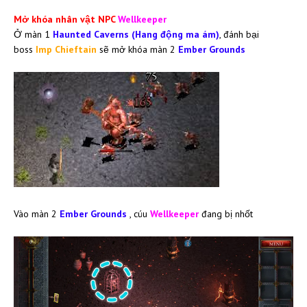
Mở khóa nhân vật NPC
Wellkeeper
Ở màn 1
Haunted Caverns
(Hang động ma ám)
, đánh bại
boss
Imp Chieftain
sẽ mở khóa màn 2
Ember Grounds
Vào màn 2
Ember Grounds
, cúu
Wellkeeper
đang bị nhốt