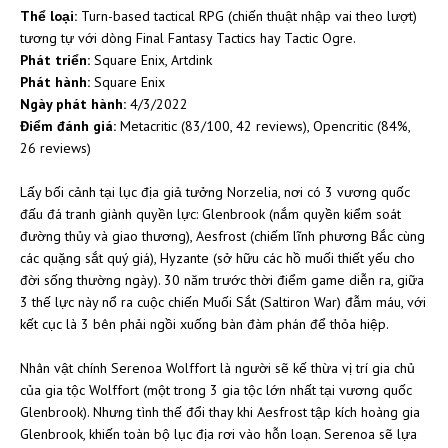
Thể loại:
Turn-based tactical RPG (chiến thuật nhập vai theo lượt)
tương tự với dòng Final Fantasy Tactics hay Tactic Ogre.
Phát triển:
Square Enix, Artdink
Phát hành:
Square Enix
Ngày phát hành:
4/3/2022
Điểm đánh giá:
Metacritic (83/100, 42 reviews), Opencritic (84%,
26 reviews)
Lấy bối cảnh tại lục địa giả tưởng Norzelia, nơi có 3 vương quốc
đấu đá tranh giành quyền lực: Glenbrook (nắm quyền kiểm soát
đường thủy và giao thương), Aesfrost (chiếm lĩnh phương Bắc cùng
các quặng sắt quý giá), Hyzante (sở hữu các hồ muối thiết yếu cho
đời sống thường ngày). 30 năm trước thời điểm game diễn ra, giữa
3 thế lực này nổ ra cuộc chiến Muối Sắt (Saltiron War) đẫm máu, với
kết cục là 3 bên phải ngồi xuống bàn đàm phán để thỏa hiệp.
Nhân vật chính Serenoa Wolffort là người sẽ kế thừa vị trí gia chủ
của gia tộc Wolffort (một trong 3 gia tộc lớn nhất tại vương quốc
Glenbrook). Nhưng tình thế đổi thay khi Aesfrost tập kích hoàng gia
Glenbrook, khiến toàn bộ lục địa rơi vào hỗn loạn. Serenoa sẽ lựa