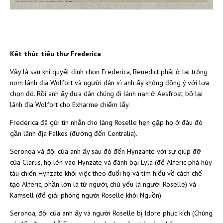
Kết thúc tiểu thư Frederica
Vậy là sau khi quyết định chọn Frederica, Benedict phải ở lại trông
nom lãnh địa Wolfort và người dân vì anh ấy không đồng ý với lựa
chọn đó. Rồi anh ấy đưa dân chúng đi lánh nạn ở Aesfrost, bỏ lại
lãnh địa Wolfort cho Exharme chiếm lấy.
Frederica đã gửi tin nhắn cho làng Roselle hẹn gặp họ ở đâu đó
gần lãnh địa Falkes (đường đến Centralia).
Seronoa và đội của anh ấy sau đó đến Hynzante với sự giúp đỡ
của Clarus, họ lẻn vào Hynzate và đánh bại Lyla (để Alferic phá hủy
tàu chiến Hynzate khỏi việc theo đuổi họ và tìm hiểu về cách chế
tạo Alferic, phần lớn là từ người, chủ yếu là người Roselle) và
Kamsell (để giải phóng người Roselle khỏi Nguồn).
Seronoa, đội của anh ấy và người Roselle bị Idore phục kích (Chúng