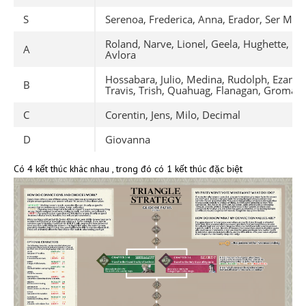
S
Serenoa, Frederica, Anna, Erador, Ser Max
Roland, Narve, Lionel, Geela, Hughette, Be
A
Avlora
Hossabara, Julio, Medina, Rudolph, Ezana, P
B
Travis, Trish, Quahuag, Flanagan, Groma
C
Corentin, Jens, Milo, Decimal
D
Giovanna
Có 4 kết thúc khác nhau , trong đó có 1 kết thúc đặc biệt