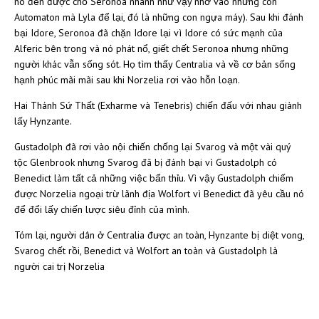
nó đến được chỗ Seronoa nhanh như vậy nhờ vào những con
Automaton mà Lyla để lại, đó là những con ngựa máy). Sau khi đánh
bại Idore, Seronoa đã chặn Idore lại vì Idore có sức mạnh của
Alferic bên trong và nó phát nổ, giết chết Seronoa nhưng những
người khác vẫn sống sót. Họ tìm thấy Centralia và về cơ bản sống
hạnh phúc mãi mãi sau khi Norzelia rơi vào hỗn loạn.
Hai Thánh Sứ Thất (Exharme và Tenebris) chiến đấu với nhau giành
lấy Hynzante.
Gustadolph đã rơi vào nội chiến chống lại Svarog và một vài quý
tộc Glenbrook nhưng Svarog đã bị đánh bại vì Gustadolph có
Benedict làm tất cả những việc bẩn thỉu. Vì vậy Gustadolph chiếm
được Norzelia ngoại trừ lãnh địa Wolfort vì Benedict đã yêu cầu nó
để đổi lấy chiến lược siêu đỉnh của mình.
Tóm lại, người dân ở Centralia được an toàn, Hynzante bị diệt vong,
Svarog chết rồi, Benedict và Wolfort an toàn và Gustadolph là
người cai trị Norzelia