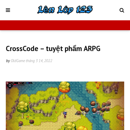
CrossCode – tuyệt phẩm ARPG
by
OldGame
tháng 3 14, 2022