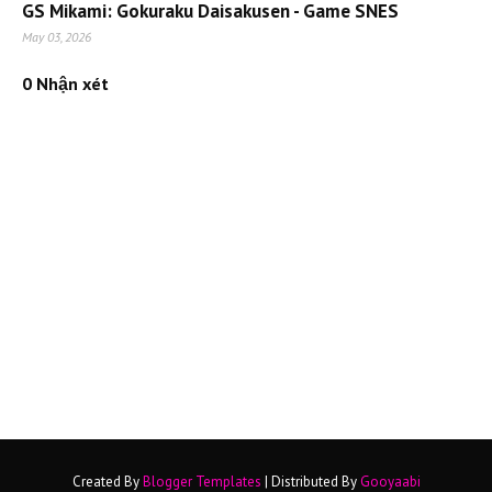
GS Mikami: Gokuraku Daisakusen - Game SNES
May 03, 2026
0 Nhận xét
Created By
Blogger Templates
| Distributed By
Gooyaabi