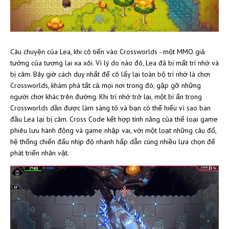
Câu chuyện của Lea, khi cô tiến vào Crossworlds - một MMO giả
tưởng của tương lai xa xôi. Vì lý do nào đó, Lea đã bị mất trí nhớ và
bị câm. Bây giờ cách duy nhất để cô lấy lại toàn bộ trí nhớ là chơi
Crossworlds, khám phá tất cả mọi nơi trong đó, gặp gỡ những
người chơi khác trên đường. Khi trí nhớ trở lại, một bí ẩn trong
Crossworlds dần được làm sáng tỏ và bạn có thể hiểu vì sao ban
đầu Lea lại bị câm. Cross Code kết hợp tính năng của thể loại game
phiêu lưu hành động và game nhập vai, với một loạt những câu đố,
hệ thống chiến đấu nhịp độ nhanh hấp dẫn cùng nhiều lựa chọn để
phát triển nhân vật.