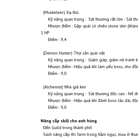
(Muskeleer) Xạ thủ
Kỹ năng quan trọng : Sát thương rất lớn - Sát th
Nhược điểm : Gặp quái có chiêu stone skin (kháng 
1 HP
Điểm : 9,4
(Demon Hunter) Thợ săn quái vật
Kỹ năng quan trọng : Giảm giáp, giảm né tránh kẻ 
Nhược điểm : Hiệu quả khi làm yếu boss, cho đồ
Điểm : 9,0
(Alchemist) Nhà giả kim
Kỹ năng quan trọng : Sát thương độc cao - Nổ độc
Nhược điểm : Hiệu quả khi đánh boss lâu dài, độc 
Điểm : 9,0
Nâng cấp skill cho anh hùng
Đến Guild trong thành phố
Sách nâng cấp thì farm trong hầm ngục, mua ở thư