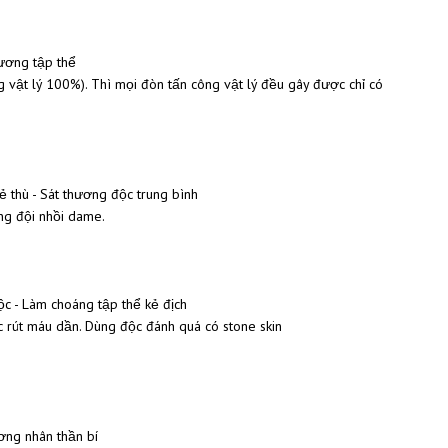
ương tập thể
vật lý 100%). Thì mọi đòn tấn công vật lý đều gây được chỉ có
thù - Sát thương độc trung bình
ng đội nhồi dame.
 - Làm choáng tập thể kẻ địch
rút máu dần. Dùng độc đánh quá có stone skin
ơng nhân thần bí