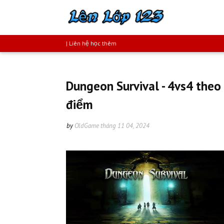
| Liên hệ học thêm
Dungeon Survival - 4vs4 theo 
điểm
by
OldGame
tháng 11 04, 2024