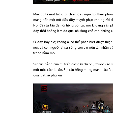
Mặc dù là một trò chơi chiến đấu ngục tối theo phon
mang đến một mở đầu đầy thuyết phục cho người chơi
Nơi đây từ lâu đã nổi tiếng với các mỏ khoáng sản p
đây, thời hoàng kim đã qua, nhường chỗ cho những rắ
Ở đây, bây giờ, không ai có thể phân biệt được thiện
nơi, và con người vì sự sống còn trở nên tàn nhẫn v
trong hầm mỏ.
Sự cân bằng của thị trấn giờ đây chỉ phụ thuộc vào s
mất một cách bí ẩn. Sự cân bằng mong manh của Bla
quái vật sẽ phủ kín