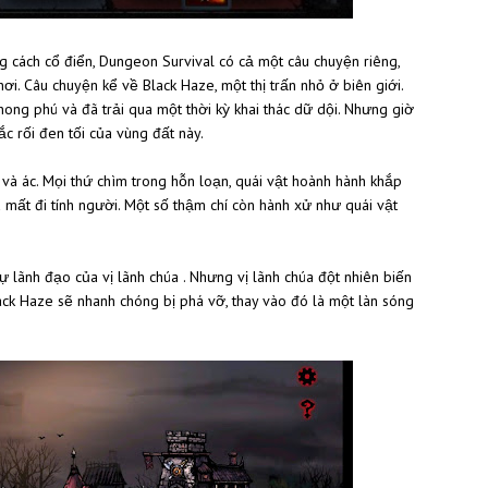
g cách cổ điển, Dungeon Survival có cả một câu chuyện riêng,
. Câu chuyện kể về Black Haze, một thị trấn nhỏ ở biên giới.
hong phú và đã trải qua một thời kỳ khai thác dữ dội. Nhưng giờ
c rối đen tối của vùng đất này.
 và ác. Mọi thứ chìm trong hỗn loạn, quái vật hoành hành khắp
à mất đi tính người. Một số thậm chí còn hành xử như quái vật
ự lãnh đạo của vị lãnh chúa . Nhưng vị lãnh chúa đột nhiên biến
ck Haze sẽ nhanh chóng bị phá vỡ, thay vào đó là một làn sóng