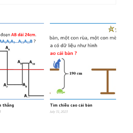
n thẳng
Tìm chiều cao cái bàn
3
July 31, 2023