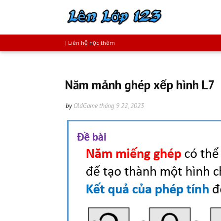
| Liên hệ học thêm
Năm mảnh ghép xếp hình L7
by
OldGame
tháng 9 22, 2023