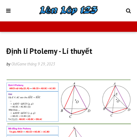
Định lí Ptolemy - Lí thuyết
by
OldGame
tháng 9 29, 2023