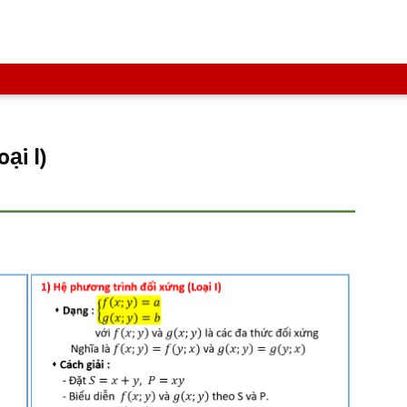
ại I)