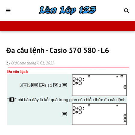
Đa câu lệnh - Casio 570 580 - L6
by
OldGame
tháng 6 01, 2023