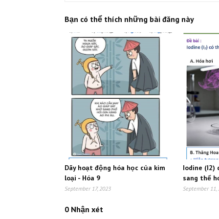
Bạn có thể thích những bài đăng này
Dãy hoạt động hóa học của kim
Iodine (I2)
loại - Hóa 9
sang thể hơ
September 17, 2023
September 11,
0 Nhận xét