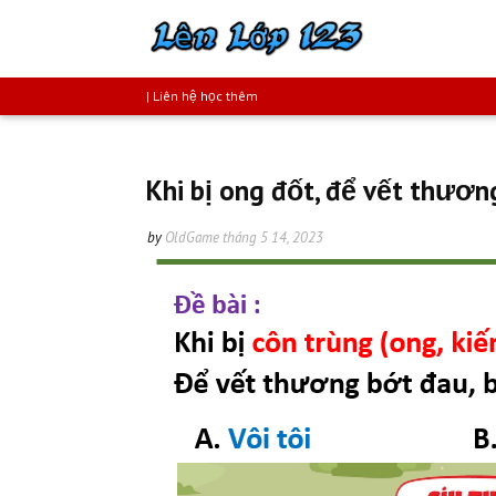
| Liên hệ học thêm
Khi bị ong đốt, để vết thương
by
OldGame
tháng 5 14, 2023