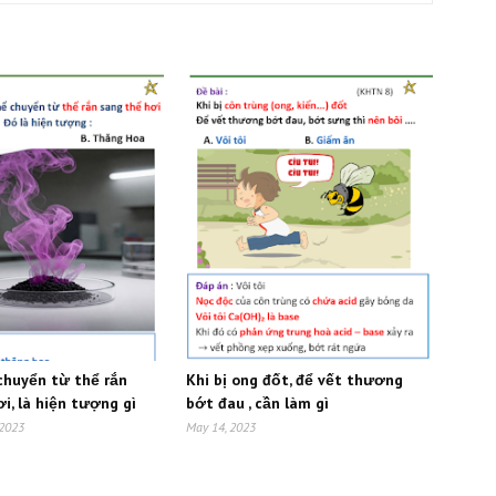
 chuyển từ thể rắn
Khi bị ong đốt, để vết thương
i, là hiện tượng gì
bớt đau , cần làm gì
 2023
May 14, 2023