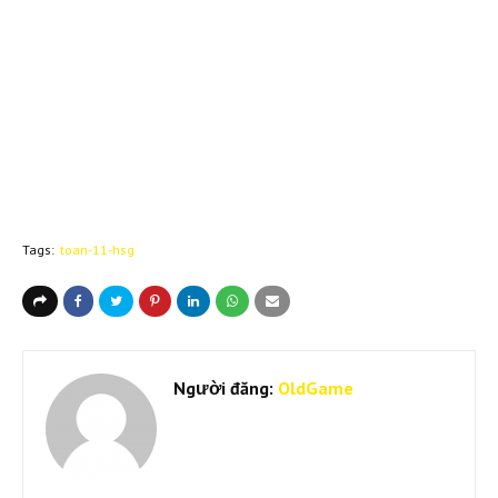
Tags:
toan-11-hsg
Người đăng:
OldGame