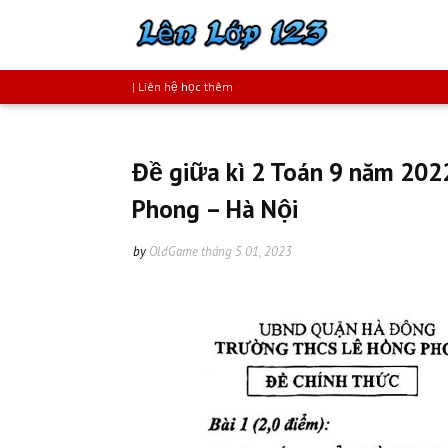
| Liên hệ học thêm
Đề giữa kì 2 Toán 9 năm 20
Phong – Hà Nội
by
OldGame
tháng 5 01, 2023