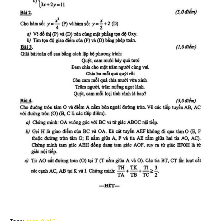
Tags:
toan-9-gk2