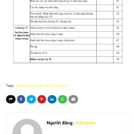
Tags:
learn-thayvu-l9-2023
li-9-ppct
Người đăng:
OldGame