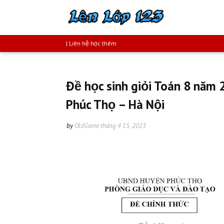
| Liên hệ học thêm
Đề học sinh giỏi Toán 8 nă
Phúc Thọ – Hà Nội
by
OldGame
tháng 4 15, 2023