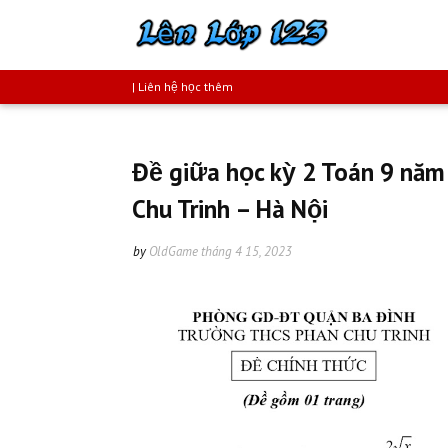
| Liên hệ học thêm
Đề giữa học kỳ 2 Toán 9 nă
Chu Trinh – Hà Nội
by
OldGame
tháng 4 15, 2023