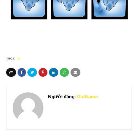
Tags:
iq
Người đăng:
OldGame