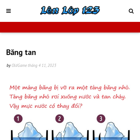
Băng tan
by
OldGame
tháng 4 11, 2023