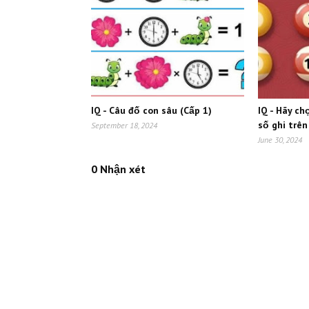
IQ - Câu đố con sâu (Cấp 1)
IQ - Hãy ch
số ghi trên
September 18, 2024
June 30, 2024
0 Nhận xét