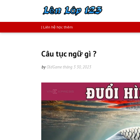
| Liên hệ học thêm
Câu tục ngữ gì ?
by
OldGame
tháng 3 30, 2023