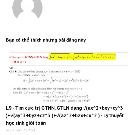
Bạn có thể thích những bài đăng này
L9 - Tìm cực trị GTNN, GTLN dạng √(ax^2+bxy+cy^3
)+√(ay^3+byz+cz^3 )+√(az^2+bzx+cx^2 ) - Lý thuyết
học sinh giỏi toán
September 23, 2023