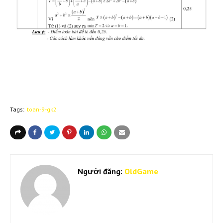
Tags:
toan-9-gk2
Người đăng:
OldGame